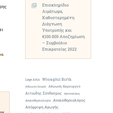
Επισκληρίδιο
ήρης
Αιμάτωμα,
Καθυστερημένη
Διάγνωση
ει
Υποτροπής και
€100.000 Αποζημίωση
— Συμβούλιο
Επικρατείας 2022
.
ρα
Wrongful Birth
Lege Artis
Αθώωση Χειρουργού
Αθώωση Ιατρού
Αιτιώδης Σύνδεσμος
Ακτινολόγος
Αναισθησιολόγος
Αναισθησιολογία
Απόρριψη Αγωγής
αν