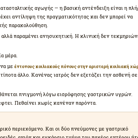
τασταλτικής αγωγής — η βασική αντένδειξη είναι η πλ
 έχει αντίληψη της πραγματικότητας και δεν μπορεί να
χής παρακολούθηση.
 αλλά παραμένει ανησυχητική. Η κλινική δεν τεκμηριών
ία μέρα.
να με
έντονους κοιλιακούς πόνους στην αριστερή κοιλιακή χώ
τίποτα άλλο. Κανένας ιατρός δεν εξετάζει την ασθενή σε
θάνεται πνιγμονή λόγω εισρόφησης γαστρικών υγρών.
έφτει. Πεθαίνει χωρίς κανέναν παρόντα.
τρικό περιεχόμενο. Και οι δύο πνεύμονες με γαστρικό
μοειδές, ανιόν και εγκάρσιο τμήμα του παχέος εντέρου ήτ