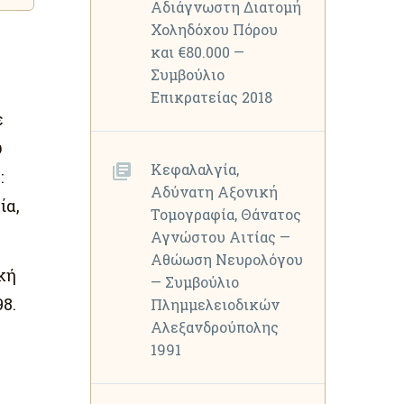
Αδιάγνωστη Διατομή
Χοληδόχου Πόρου
και €80.000 —
Συμβούλιο
Επικρατείας 2018
ε
υ
Κεφαλαλγία,
:
Αδύνατη Αξονική
ία,
Τομογραφία, Θάνατος
Αγνώστου Αιτίας —
Αθώωση Νευρολόγου
κή
— Συμβούλιο
8.
Πλημμελειοδικών
Αλεξανδρούπολης
1991