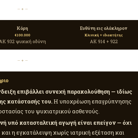
— ✦ —
Κόρη
Ευθύνη εις ολόκληρον
€100.000
Κλινική + ιδιοκτήτης
ΑΚ 932 ψυχική οδύνη
ΑΚ 914 + 922
— ✦ —
ήριο
νδειξη επιβάλλει συνεχή παρακολούθηση — ιδίως
της κατάστασής του.
Η υποχρέωση επαγρύπνησης
οστασίας του ψυχιατρικού ασθενούς.
ενή υπό κατασταλτική αγωγή είναι επείγον — όχι
και η εγκατάλειψη χωρίς ιατρική εξέταση και