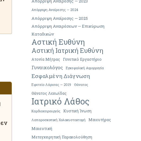
Απόρριψη Αναίρεσης — 2023
Απόρριψη Αναίρεσης — 2024
Απόρριψη Αναίρεσης — 2025
Απόρριψη Αναιρέσεων — Επικύρωση
Καταδικών
Αστική Ευθύνη
Αστική Ιατρική Ευθύνη
Ατονία Μήτρας
Γενετικό Εργαστήριο
Γυναικολόγος
Εγκεφαλική Αιμορραγία
Εσφαλμένη Διάγνωση
Εφετείο Λάρισας — 2019
Θάνατος
Θάνατος Λεχωίδας
Ιατρικό Λάθος
ή
Κυστική Ίνωση
Καρδιοχειρουργός
Μαιευτήρας
Λαπαροσκοπική Χολοκυστεκτομή
δεν
Μαιευτική
Μετεγχειρητική Παρακολούθηση