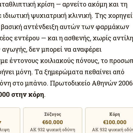
ταθλιπτική κρίση — αρνείτο ακόμη και τη
ιδιωτική ψυχιατρική κλινική. Της χορηγεί
Η βασική αντένδειξη αυτών των φαρμάκων
αχέος εντέρου — και η ασθενής, χωρίς αντίλ
 αγωγής, δεν μπορεί να αναφέρει
με έντονους κοιλιακούς πόνους, το προσω
φήνει μόνη. Τα ξημερώματα πεθαίνει από
όνη στο μπάνιο. Πρωτοδικείο Αθηνών 2006
.000 στην κόρη
.
Σύζυγος
Κόρη
ν
€60.000
€100.000
λιψη
ΑΚ 932 ψυχική οδύνη
ΑΚ 932 ψυχική οδύ