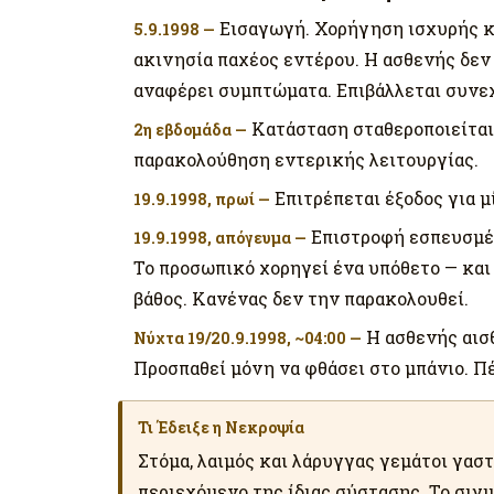
Εισαγωγή. Χορήγηση ισχυρής κα
5.9.1998 —
ακινησία παχέος εντέρου. Η ασθενής δεν
αναφέρει συμπτώματα. Επιβάλλεται συνε
Κατάσταση σταθεροποιείται
2η εβδομάδα —
παρακολούθηση εντερικής λειτουργίας.
Επιτρέπεται έξοδος για μ
19.9.1998, πρωί —
Επιστροφή εσπευσμέ
19.9.1998, απόγευμα —
Το προσωπικό χορηγεί ένα υπόθετο — και 
βάθος. Κανένας δεν την παρακολουθεί.
Η ασθενής αισ
Νύχτα 19/20.9.1998, ~04:00 —
Προσπαθεί μόνη να φθάσει στο μπάνιο. Π
Τι Έδειξε η Νεκροψία
Στόμα, λαιμός και λάρυγγας γεμάτοι γασ
περιεχόμενο της ίδιας σύστασης. Το σιγ