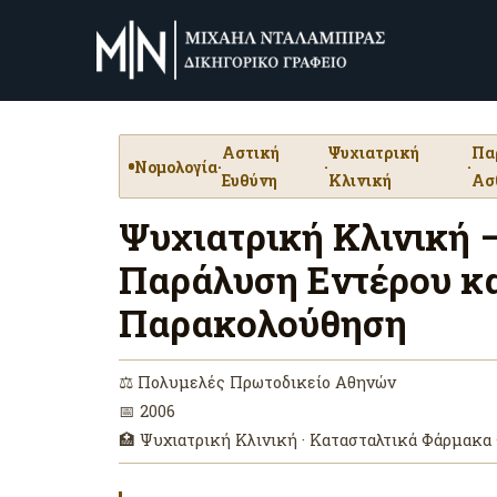
Αστική
Ψυχιατρική
Πα
Νομολογία
·
·
·
Ευθύνη
Κλινική
Ασ
Ψυχιατρική Κλινική 
Παράλυση Εντέρου κα
Παρακολούθηση
⚖ Πολυμελές Πρωτοδικείο Αθηνών
📅 2006
🏥 Ψυχιατρική Κλινική · Κατασταλτικά Φάρμακα 