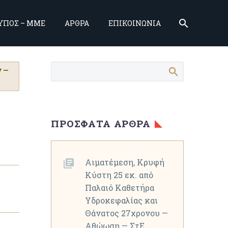
ΥΠΟΣ – ΜΜΕ
ΑΡΘΡΑ
ΕΠΙΚΟΙΝΩΝΙΑ
 —
ΠΡΌΣΦΑΤΑ ΆΡΘΡΑ
Αιματέμεση, Κρυφή
Κύστη 25 εκ. από
Παλαιό Καθετήρα
Υδροκεφαλίας και
Θάνατος 27χρονου —
Αθώωση — ΣτΕ