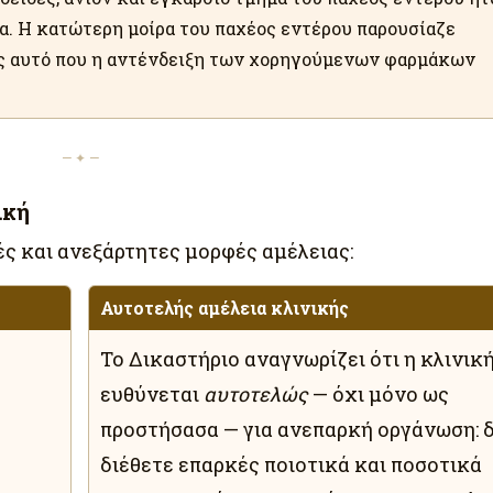
α. Η κατώτερη μοίρα του παχέος εντέρου παρουσίαζε
ς αυτό που η αντένδειξη των χορηγούμενων φαρμάκων
— ✦ —
ική
ές και ανεξάρτητες μορφές αμέλειας:
Αυτοτελής αμέλεια κλινικής
Το Δικαστήριο αναγνωρίζει ότι η κλινικ
ευθύνεται
αυτοτελώς
— όχι μόνο ως
προστήσασα — για ανεπαρκή οργάνωση: 
διέθετε επαρκές ποιοτικά και ποσοτικά