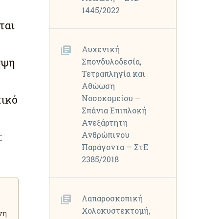
1445/2022
ται
Αυχενική
ηψη
Σπονδυλοδεσία,
Τετραπληγία και
Αθώωση
πικό
Νοσοκομείου —
Σπάνια Επιπλοκή
Ανεξάρτητη
:
Ανθρώπινου
Παράγοντα — ΣτΕ
2385/2018
Λαπαροσκοπική
Χολοκυστεκτομή,
νη