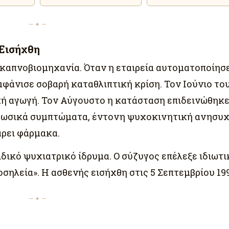
— ✦ —
 Εισήχθη
 καπνοβιομηχανία. Όταν η εταιρεία αυτοματοποίησ
μφάνισε σοβαρή καταθλιπτική κρίση. Τον Ιούνιο το
κή αγωγή. Τον Αύγουστο η κατάσταση επιδεινώθηκε
υχωσικά συμπτώματα, έντονη ψυχοκινητική ανησυχ
άρει φάρμακα.
δικό ψυχιατρικό ίδρυμα. Ο σύζυγος επέλεξε ιδιωτι
σηλεία». Η ασθενής εισήχθη στις 5 Σεπτεμβρίου 199
— ✦ —