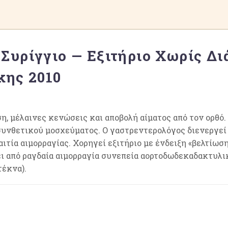
Συρίγγιο — Εξιτήριο Χωρίς Δι
κης 2010
η, μέλαινες κενώσεις και αποβολή αίματος από τον ορθό.
συνθετικού μοσχεύματος. Ο γαστρεντερολόγος διενεργε
ιτία αιμορραγίας. Χορηγεί εξιτήριο με ένδειξη «βελτίωσ
ει από ραγδαία αιμορραγία συνεπεία αορτοδωδεκαδακτυλ
τέκνα).