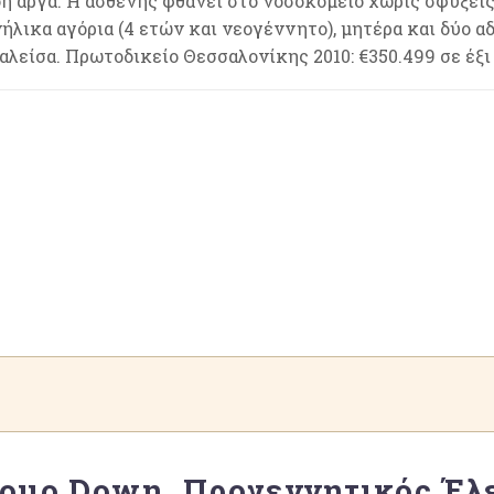
δη αργά. Η ασθενής φθάνει στο νοσοκομείο χωρίς σφύξεις
ήλικα αγόρια (4 ετών και νεογέννητο), μητέρα και δύο 
αλείσα. Πρωτοδικείο Θεσσαλονίκης 2010: €350.499 σε έξι
ρομο Down, Προγεννητικός Έλε