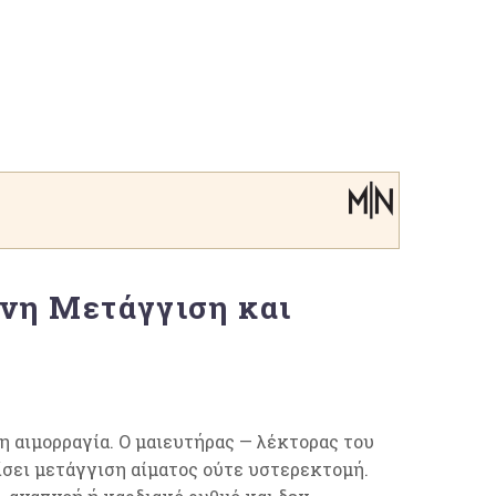
νη Μετάγγιση και
η αιμορραγία. Ο μαιευτήρας — λέκτορας του
ίσει μετάγγιση αίματος ούτε υστερεκτομή.