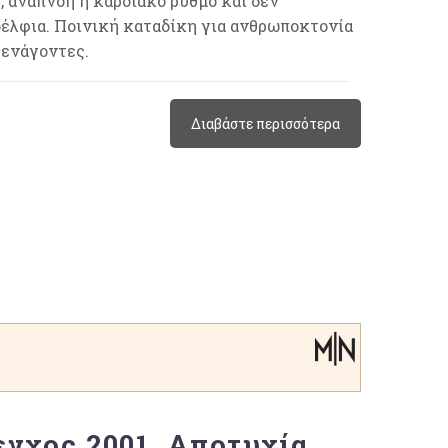
, αναπνοή ή καρδιακό ρυθμό και δεν
αδέλφια. Ποινική καταδίκη για ανθρωποκτονία
 ενάγοντες.
Διαβάστε περισσότερα
γχος 2001, Αποτυχία