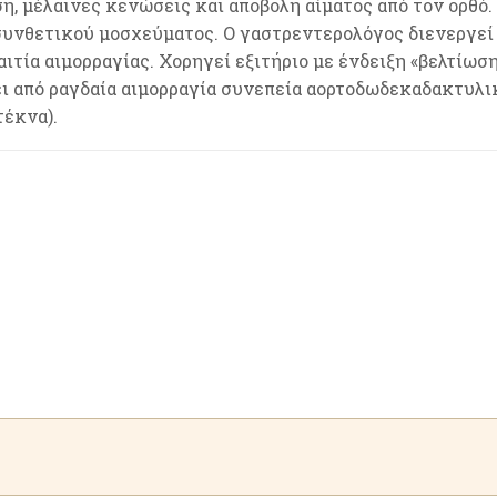
η, μέλαινες κενώσεις και αποβολή αίματος από τον ορθό.
συνθετικού μοσχεύματος. Ο γαστρεντερολόγος διενεργε
ιτία αιμορραγίας. Χορηγεί εξιτήριο με ένδειξη «βελτίωσ
ει από ραγδαία αιμορραγία συνεπεία αορτοδωδεκαδακτυλ
τέκνα).