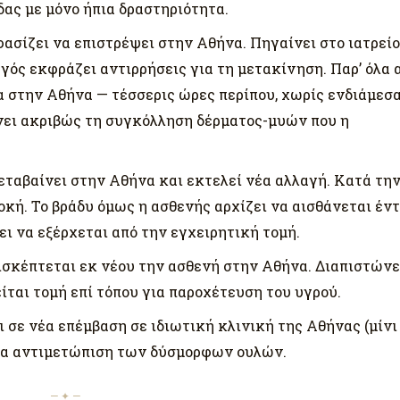
ας με μόνο ήπια δραστηριότητα.
ασίζει να επιστρέψει στην Αθήνα. Πηγαίνει στο ιατρείο
γός εκφράζει αντιρρήσεις για τη μετακίνηση. Παρ’ όλα 
α στην Αθήνα — τέσσερις ώρες περίπου, χωρίς ενδιάμεσ
νει ακριβώς τη συγκόλληση δέρματος-μυών που η
εταβαίνει στην Αθήνα και εκτελεί νέα αλλαγή. Κατά τη
κή. Το βράδυ όμως η ασθενής αρχίζει να αισθάνεται έν
ει να εξέρχεται από την εγχειρητική τομή.
ισκέπτεται εκ νέου την ασθενή στην Αθήνα. Διαπιστώνε
ται τομή επί τόπου για παροχέτευση του υγρού.
 σε νέα επέμβαση σε ιδιωτική κλινική της Αθήνας (μίνι
για αντιμετώπιση των δύσμορφων ουλών.
— ✦ —