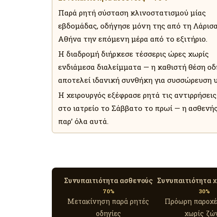
Παρά ρητή σύσταση κλινοστατισμού μίας
εβδομάδας, οδήγησε μόνη της από τη Λάρισ
Αθήνα την επόμενη μέρα από το εξιτήριο.
Η διαδρομή διήρκεσε τέσσερις ώρες χωρίς
ενδιάμεσα διαλείμματα — η καθιστή θέση ο
αποτελεί ιδανική συνθήκη για συσσώρευση υ
Η χειρουργός εξέφρασε ρητά τις αντιρρήσεις
στο ιατρείο το Σάββατο το πρωί — η ασθενή
παρ’ όλα αυτά.
Συνυπαιτιότητα ασθενούς
Συνυπαιτιότητα 
70%
30%
Μετακίνηση παρά ρητές
Πρόωρη παροχέ
οδηγίες
χωρίς ζώ