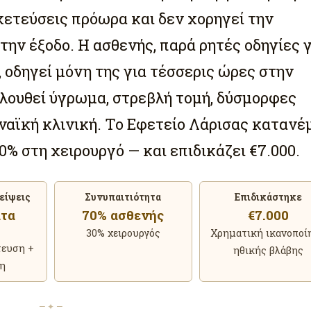
χετεύσεις πρόωρα και δεν χορηγεί την
την έξοδο. Η ασθενής, παρά ρητές οδηγίες γ
 οδηγεί μόνη της για τέσσερις ώρες στην
λουθεί ύγρωμα, στρεβλή τομή, δύσμορφες
ναϊκή κλινική. Το Εφετείο Λάρισας κατανέ
0% στη χειρουργό — και επιδικάζει €7.000.
είψεις
Συνυπαιτιότητα
Επιδικάστηκε
ατα
70% ασθενής
€7.000
30% χειρουργός
Χρηματική ικανοποί
τευση +
ηθικής βλάβης
νη
— ✦ —