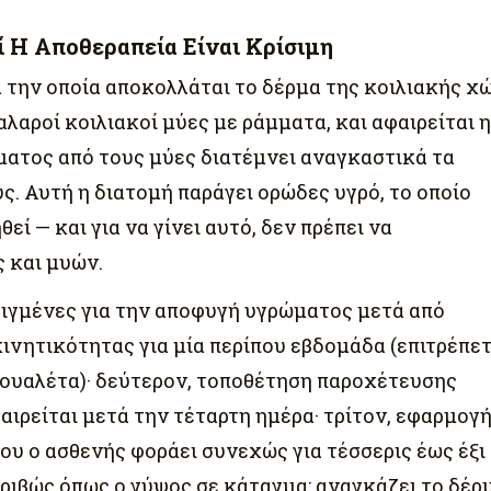
τί Η Αποθεραπεία Είναι Κρίσιμη
 την οποία αποκολλάται το δέρμα της κοιλιακής χ
λαροί κοιλιακοί μύες με ράμματα, και αφαιρείται η
ματος από τους μύες διατέμνει αναγκαστικά τα
ς. Αυτή η διατομή παράγει ορώδες υγρό, το οποίο
ί — και για να γίνει αυτό, δεν πρέπει να
 και μυών.
ειγμένες για την αποφυγή υγρώματος μετά από
κινητικότητας για μία περίπου εβδομάδα (επιτρέπετ
ουαλέτα)· δεύτερον, τοποθέτηση παροχέτευσης
αιρείται μετά την τέταρτη ημέρα· τρίτον, εφαρμογ
που ο ασθενής φοράει συνεχώς για τέσσερις έως έξι
ριβώς όπως ο γύψος σε κάταγμα: αναγκάζει το δέρ