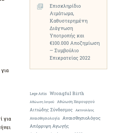
Επισκληρίδιο
Αιμάτωμα,
Καθυστερημένη
Διάγνωση
Υποτροπής και
€100.000 Αποζημίωση
— Συμβούλιο
Επικρατείας 2022
 για
Wrongful Birth
Lege Artis
Αθώωση Χειρουργού
Αθώωση Ιατρού
Αιτιώδης Σύνδεσμος
Ακτινολόγος
Αναισθησιολόγος
ί για
Αναισθησιολογία
Απόρριψη Αγωγής
τήνει