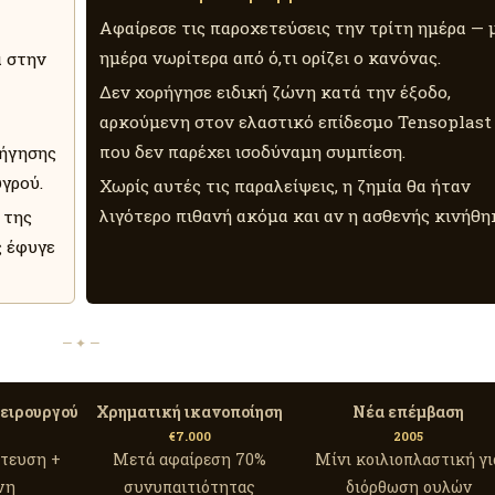
Αφαίρεσε τις παροχετεύσεις την τρίτη ημέρα — 
ημέρα νωρίτερα από ό,τι ορίζει ο κανόνας.
α στην
Δεν χορήγησε ειδική ζώνη κατά την έξοδο,
αρκούμενη στον ελαστικό επίδεσμο Tensoplast
που δεν παρέχει ισοδύναμη συμπίεση.
δήγησης
γρού.
Χωρίς αυτές τις παραλείψεις, η ζημία θα ήταν
λιγότερο πιθανή ακόμα και αν η ασθενής κινήθη
 της
ς έφυγε
— ✦ —
χειρουργού
Χρηματική ικανοποίηση
Νέα επέμβαση
€7.000
2005
τευση +
Μετά αφαίρεση 70%
Μίνι κοιλιοπλαστική γι
νη
συνυπαιτιότητας
διόρθωση ουλών