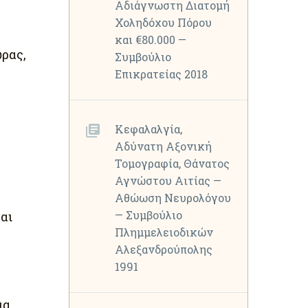
Αδιάγνωστη Διατομή
Χοληδόχου Πόρου
και €80.000 —
ώρας,
Συμβούλιο
Επικρατείας 2018
Κεφαλαλγία,
Αδύνατη Αξονική
Τομογραφία, Θάνατος
Αγνώστου Αιτίας —
Αθώωση Νευρολόγου
— Συμβούλιο
αι
Πλημμελειοδικών
Αλεξανδρούπολης
ή
1991
μα