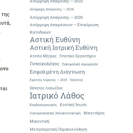
Απόρριψη Αναίρεσης — 2023
Απόρριψη Αναίρεσης — 2024
 της
Απόρριψη Αναίρεσης — 2025
αυτά,
Απόρριψη Αναιρέσεων — Επικύρωση
α
Καταδικών
Αστική Ευθύνη
Αστική Ιατρική Ευθύνη
Ατονία Μήτρας
Γενετικό Εργαστήριο
ν
Γυναικολόγος
Εγκεφαλική Αιμορραγία
τονο
Εσφαλμένη Διάγνωση
Εφετείο Λάρισας — 2019
Θάνατος
ται
Θάνατος Λεχωίδας
Ιατρικό Λάθος
Κυστική Ίνωση
Καρδιοχειρουργός
Μαιευτήρας
Λαπαροσκοπική Χολοκυστεκτομή
Μαιευτική
Μετεγχειρητική Παρακολούθηση