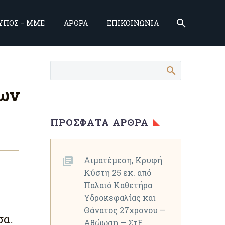
ΥΠΟΣ – ΜΜΕ
ΑΡΘΡΑ
ΕΠΙΚΟΙΝΩΝΙΑ
εων
ΠΡΌΣΦΑΤΑ ΆΡΘΡΑ
Αιματέμεση, Κρυφή
Κύστη 25 εκ. από
Παλαιό Καθετήρα
Υδροκεφαλίας και
Θάνατος 27χρονου —
σα.
Αθώωση — ΣτΕ