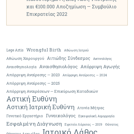
και €100.000 Αποζημίωση — Συμβούλιο
Επικρατείας 2022
Wrongful Birth
Lege Artis
Αθώωση Ιατρού
Αιτιώδης Σύνδεσμος
Αθώωση Χειρουργού
Ακτινολόγος
Αναισθησιολόγος
Απόρριψη Αγωγής
Αναισθησιολογία
Απόρριψη Αναίρεσης — 2023
Απόρριψη Αναίρεσης — 2024
Απόρριψη Αναίρεσης — 2025
Απόρριψη Αναιρέσεων — Επικύρωση Καταδικών
Αστική Ευθύνη
Αστική Ιατρική Ευθύνη
Ατονία Μήτρας
Γυναικολόγος
Γενετικό Εργαστήριο
Εγκεφαλική Αιμορραγία
Εσφαλμένη Διάγνωση
Εφετείο Λάρισας — 2019
Θάνατος
Ιατρικό Λάθος
Θάνατος Λεχωίδας