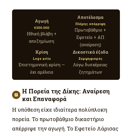
Αποτέλεσμα
Αγωγή
Πλήρης απόρριψη
€300.000
Πρωτοβάθμιο +
Ηθική βλάβη +
Εφετείο + ΑΠ
αποζημίωση
(αναίρεση)
Κρίση
Δικαστικά έξοδα
Lege artis
Συμψηφισμός
Επιστημονική κρίση —
Λόγω δυσχέρειας
όχι αμέλεια
ζητημάτων
Η Πορεία της Δίκης: Αναίρεση
και Επαναφορά
Η υπόθεση είχε ιδιαίτερα πολύπλοκη
πορεία. Το πρωτοβάθμιο δικαστήριο
απέρριψε την αγωγή. Το Εφετείο Λάρισας