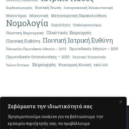
Κυστική Ίνωση
Καρδιοχειρουργός
Λαπαροσκοπική Χολοκυστεκτομή
Μαιευτική
Μαιευτήρας
Μετεγχειρητική Παρακολούθηση
Νομολογία
Ουρολόγος
Παθολογοανατόμος
Πλαστικός Χειρουργός
Πλαστική Χειρουργική
Ποινική Ιατρική Ευθύνη
Ποινική Ευθύνη
Πρωτοδικείο Αθηνών — 2015
Πολυμελές Πρωτοδικείο Αθηνών — 2003
Πρωτοδικείο Θεσσαλονίκης — 2010
Σπαστική Τετραπληγία
Χειρουργός
Ψυχιατρική Κλινική
Τρώση Εντέρου
€400.000
Σεβόμαστε την ιδιωτικότητά σας
Χρησιμοποιούμε cookies για να βελτιώσουμε την
εμπειρία περιήγησής σας, να προβάλλουμε