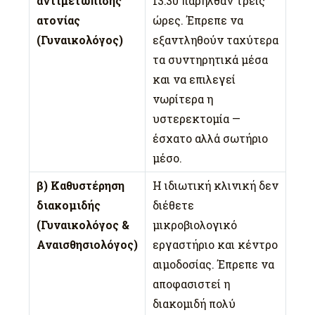
αντιμετώπισης
13:30 παρήλθαν τρεις
ατονίας
ώρες. Έπρεπε να
(Γυναικολόγος)
εξαντληθούν ταχύτερα
τα συντηρητικά μέσα
και να επιλεγεί
νωρίτερα η
υστερεκτομία —
έσχατο αλλά σωτήριο
μέσο.
β) Καθυστέρηση
Η ιδιωτική κλινική δεν
διακομιδής
διέθετε
(Γυναικολόγος &
μικροβιολογικό
Αναισθησιολόγος)
εργαστήριο και κέντρο
αιμοδοσίας. Έπρεπε να
αποφασιστεί η
διακομιδή πολύ