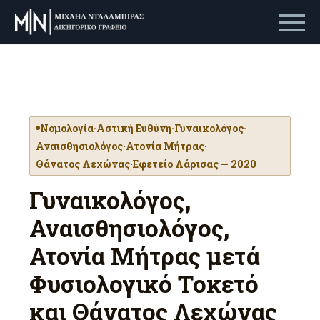
Primary Menu
Νομολογία
·
Αστική Ευθύνη
·
Γυναικολόγος
·
Αναισθησιολόγος
·
Ατονία Μήτρας
·
Θάνατος Λεχώνας
·
Εφετείο Λάρισας — 2020
Γυναικολόγος,
Αναισθησιολόγος,
Ατονία Μήτρας μετά
Φυσιολογικό Τοκετό
και Θάνατος Λεχώνας