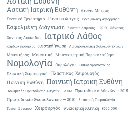
Αστική Ευθύνη
Αστική Ιατρική Ευθύνη
Ατονία Μήτρας
Γυναικολόγος
Γενετικό Εργαστήριο
Εγκεφαλική Αιμορραγία
Εσφαλμένη Διάγνωση
Εφετείο Λάρισας — 2019
Θάνατος
Ιατρικό Λάθος
Θάνατος Λεχωίδας
Κυστική Ίνωση
Καρδιοχειρουργός
Λαπαροσκοπική Χολοκυστεκτομή
Μαιευτική
Μαιευτήρας
Μετεγχειρητική Παρακολούθηση
Νομολογία
Ουρολόγος
Παθολογοανατόμος
Πλαστικός Χειρουργός
Πλαστική Χειρουργική
Ποινική Ιατρική Ευθύνη
Ποινική Ευθύνη
Πρωτοδικείο Αθηνών — 2015
Πολυμελές Πρωτοδικείο Αθηνών — 2003
Πρωτοδικείο Θεσσαλονίκης — 2010
Σπαστική Τετραπληγία
Χειρουργός
Ψυχιατρική Κλινική
Τρώση Εντέρου
€400.000