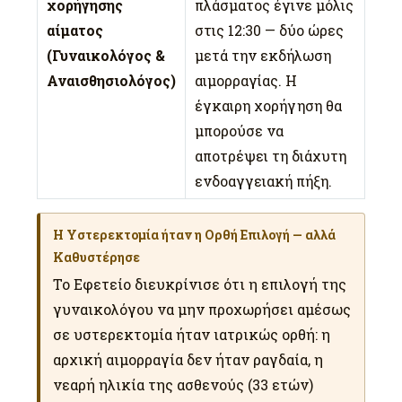
χορήγησης
πλάσματος έγινε μόλις
αίματος
στις 12:30 — δύο ώρες
(Γυναικολόγος &
μετά την εκδήλωση
Αναισθησιολόγος)
αιμορραγίας. Η
έγκαιρη χορήγηση θα
μπορούσε να
αποτρέψει τη διάχυτη
ενδοαγγειακή πήξη.
Η Υστερεκτομία ήταν η Ορθή Επιλογή — αλλά
Καθυστέρησε
Το Εφετείο διευκρίνισε ότι η επιλογή της
γυναικολόγου να μην προχωρήσει αμέσως
σε υστερεκτομία ήταν ιατρικώς ορθή: η
αρχική αιμορραγία δεν ήταν ραγδαία, η
νεαρή ηλικία της ασθενούς (33 ετών)