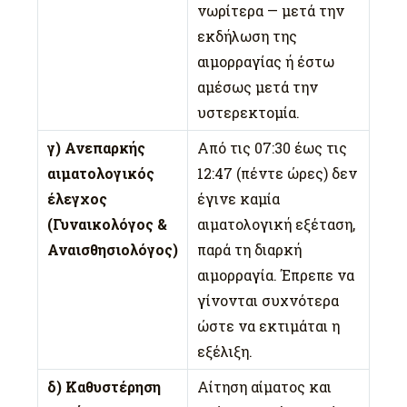
νωρίτερα — μετά την
εκδήλωση της
αιμορραγίας ή έστω
αμέσως μετά την
υστερεκτομία.
γ) Ανεπαρκής
Από τις 07:30 έως τις
αιματολογικός
12:47 (πέντε ώρες) δεν
έλεγχος
έγινε καμία
(Γυναικολόγος &
αιματολογική εξέταση,
Αναισθησιολόγος)
παρά τη διαρκή
αιμορραγία. Έπρεπε να
γίνονται συχνότερα
ώστε να εκτιμάται η
εξέλιξη.
δ) Καθυστέρηση
Αίτηση αίματος και