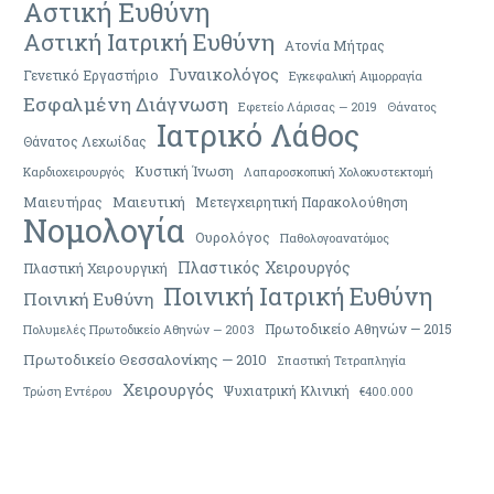
Αστική Ευθύνη
Αστική Ιατρική Ευθύνη
Ατονία Μήτρας
Γυναικολόγος
Γενετικό Εργαστήριο
Εγκεφαλική Αιμορραγία
Εσφαλμένη Διάγνωση
Εφετείο Λάρισας — 2019
Θάνατος
Ιατρικό Λάθος
Θάνατος Λεχωίδας
Κυστική Ίνωση
Καρδιοχειρουργός
Λαπαροσκοπική Χολοκυστεκτομή
Μαιευτική
Μαιευτήρας
Μετεγχειρητική Παρακολούθηση
Νομολογία
Ουρολόγος
Παθολογοανατόμος
Πλαστικός Χειρουργός
Πλαστική Χειρουργική
Ποινική Ιατρική Ευθύνη
Ποινική Ευθύνη
Πρωτοδικείο Αθηνών — 2015
Πολυμελές Πρωτοδικείο Αθηνών — 2003
Πρωτοδικείο Θεσσαλονίκης — 2010
Σπαστική Τετραπληγία
Χειρουργός
Ψυχιατρική Κλινική
Τρώση Εντέρου
€400.000