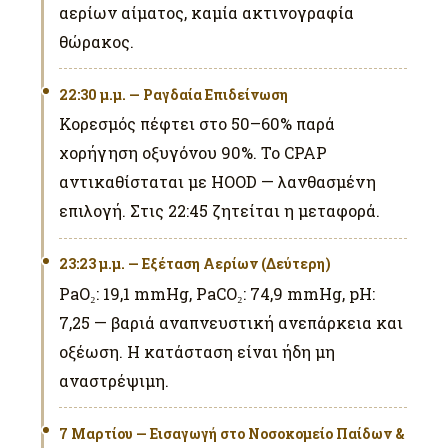
αερίων αίματος, καμία ακτινογραφία
θώρακος.
22:30 μ.μ. — Ραγδαία Επιδείνωση
Κορεσμός πέφτει στο 50–60% παρά
χορήγηση οξυγόνου 90%. Το CPAP
αντικαθίσταται με HOOD — λανθασμένη
επιλογή. Στις 22:45 ζητείται η μεταφορά.
23:23 μ.μ. — Εξέταση Αερίων (Δεύτερη)
PaO₂: 19,1 mmHg, PaCO₂: 74,9 mmHg, pH:
7,25 — βαριά αναπνευστική ανεπάρκεια και
οξέωση. Η κατάσταση είναι ήδη μη
αναστρέψιμη.
7 Μαρτίου — Εισαγωγή στο Νοσοκομείο Παίδων &