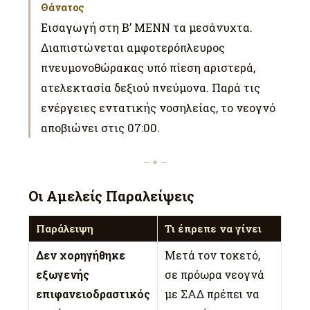
Θάνατος
Εισαγωγή στη Β’ ΜΕΝΝ τα μεσάνυχτα.
Διαπιστώνεται αμφοτερόπλευρος
πνευμονοθώρακας υπό πίεση αριστερά,
ατελεκτασία δεξιού πνεύμονα. Παρά τις
ενέργειες εντατικής νοσηλείας, το νεογνό
αποβιώνει στις 07:00.
— ✦ —
Οι Αμελείς Παραλείψεις
Παράλειψη
Τι έπρεπε να γίνει
Δεν χορηγήθηκε
Μετά τον τοκετό,
εξωγενής
σε πρόωρα νεογνά
επιφανειοδραστικός
με ΣΑΔ πρέπει να