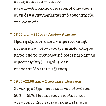
αέρας αριστερά — μικρός
πνευμονοθώρακας αριστερά. Η διάγνωση
αυτή
δεν αναγνωρίζεται
από τους ιατρούς
της κλινικής.
18:07 μ.μ. — Εξέταση Αερίων Αίματος
Πρώτη εξέταση αερίων αίματος: χαμηλή
μερική πίεση οξυγόνου (52 mmHg, ελαφρά
κάτω από τα φυσιολογικά όρια) και χαμηλή
αιμοσφαιρίνη (13,1 g/dL). Δεν
επαναλαμβάνεται η εξέταση.
19:00–22:00 μ.μ. — Σταδιακή Επιδείνωση
Συνεχής αύξηση παρεχόμενου οξυγόνου:
50% → 55%. Παραμένουν εισολκές και
γογγυσμός. Δεν γίνεται καμία εξέταση