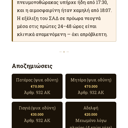
πνευμονοθώρακας υπήρχε ήδη από 17:30,
και η αιμοσφαιρίνη ήταν χαμηλή από 18:07.
Η εξέλιξη του ΣΑΔ σε πρόωρα νεογνά
μέσα στις πρώτες 24–48 ώρες είναι
κλινικά αναμενόμενη — όχι απρόβλεπτη.
— ✦ —
Αποζημιώσεις
Πατέρας (ψυχ. οδύνη)
Μητέρα (ψυχ. οδύνη)
€70.000
€70.000
Άρθρ. 932 ΑΚ
Άρθρ. 932 ΑΚ
Γιαγιά (ψυχ. οδύνη)
Αδελφή
€30.000
€20.000
Άρθρ. 932 ΑΚ
Μειωμένο λόγω
ηλικίας (4 ετών τότε)