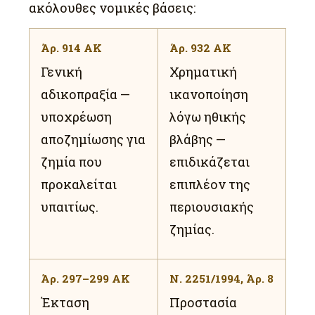
ακόλουθες νομικές βάσεις:
Άρ. 914 ΑΚ
Άρ. 932 ΑΚ
Γενική
Χρηματική
αδικοπραξία —
ικανοποίηση
υποχρέωση
λόγω ηθικής
αποζημίωσης για
βλάβης —
ζημία που
επιδικάζεται
προκαλείται
επιπλέον της
υπαιτίως.
περιουσιακής
ζημίας.
Άρ. 297–299 ΑΚ
Ν. 2251/1994, Άρ. 8
Έκταση
Προστασία