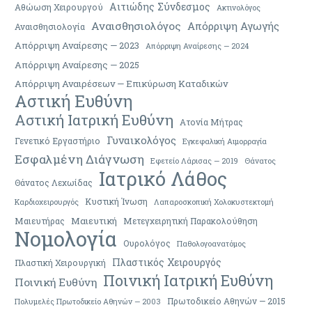
Αιτιώδης Σύνδεσμος
Αθώωση Χειρουργού
Ακτινολόγος
Αναισθησιολόγος
Απόρριψη Αγωγής
Αναισθησιολογία
Απόρριψη Αναίρεσης — 2023
Απόρριψη Αναίρεσης — 2024
Απόρριψη Αναίρεσης — 2025
Απόρριψη Αναιρέσεων — Επικύρωση Καταδικών
Αστική Ευθύνη
Αστική Ιατρική Ευθύνη
Ατονία Μήτρας
Γυναικολόγος
Γενετικό Εργαστήριο
Εγκεφαλική Αιμορραγία
Εσφαλμένη Διάγνωση
Εφετείο Λάρισας — 2019
Θάνατος
Ιατρικό Λάθος
Θάνατος Λεχωίδας
Κυστική Ίνωση
Καρδιοχειρουργός
Λαπαροσκοπική Χολοκυστεκτομή
Μαιευτική
Μαιευτήρας
Μετεγχειρητική Παρακολούθηση
Νομολογία
Ουρολόγος
Παθολογοανατόμος
Πλαστικός Χειρουργός
Πλαστική Χειρουργική
Ποινική Ιατρική Ευθύνη
Ποινική Ευθύνη
Πρωτοδικείο Αθηνών — 2015
Πολυμελές Πρωτοδικείο Αθηνών — 2003