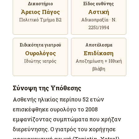
Δικαστήριο
Είδος ευθύνης
Άρειος Πάγος
Αστική
Πολιτικό Τμήμα Β2
Αδικοπραξία · Ν.
2251/1994
Ειδικότητα γιατρού
Αποτέλεσμα
Ουρολόγος
Επιδίκαση
Ιδιώτης ιατρός
Αποζημίωση + Ηθική
βλάβη
Σύνοψη της Υπόθεσης
Ασθενής ηλικίας περίπου 52 ετών
επισκέφθηκε ουρολόγο το 2008
εμφανίζοντας συμπτώματα που χρήζαν
διερεύνησης. Ο γιατρός του χορήγησε
φαρμακευτική αγωγή (Topistin, Xatral)