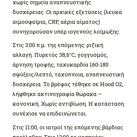
χωρίς σημεία αναπνευστικής
δυσχέρειας. Οι αρχικές εξετάσεις (λευκά
αιμοσφαίρια, CRP, αέρια αίματος)
συνηγορούσαν υπέρ ιογενούς λοίμωξης.
Στις 3:00 π.μ. της επόμενης: ριζική
αλλαγή. Πυρετός 38,6°C, γογγυσμός,
άρνηση τροφής, ταχυκαρδία 160-180
σφύξεις/λεπτό, ταχύπνοια, αναπνευστική
δυσχέρεια. Το βρέφος τέθηκε σε Hood O2,
λήφθηκε ακτινογραφία θώρακα —
κανονική. Χωρίς αντιβίωση. Η κατάσταση
συνέχισε να επιδεινώνεται.
Στις 11:00, οι ιατροί της επόμενης βάρδιας
παρέλαβαν. Στις 12:00 το μεσημέρι: