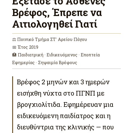
Εξέτασε το Ασθενές
Βρέφος, Έπρεπε να
Αιτιολογηθεί Γιατί
⚖ Ποινικό Τμήμα ΣΤ′ Αρείου Πάγου
📅 Έτος 2019
🏥 Παιδιατρική · Ειδικευόμενος · Εποπτεία
Εφημερίας · Σηψαιμία Βρέφους
Βρέφος 2 μηνών και 3 ημερών
εισήχθη νύχτα στο ΠΓΝΠ με
βρογχιολίτιδα. Εφημέρευαν μια
ειδικευόμενη παιδίατρος και η
διευθύντρια της κλινικής — που