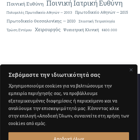
Ποινική Ιατρική Ευθύνη
Ποινική Ευθύνη
Πρωτοδικείο Αθηνών — 2015
Πολυμελές Πρωτοδικείο Αθηνών — 2003
Πρωτοδικείο Θεσσαλονίκης — 2010
Σπαστική Τετραπληγία
Χειρουργός
Ψυχιατρική Κλινική
Τρώση Εντέρου
€400.000
Σεβόμαστε την ιδιωτικότητά σας
Χρησιμοποιούμε cookies για να βελτιώσουμε την
εμπειρία περιήγησής σας, να προβάλλουμε
εξατομικευμένες διαφημίσεις ή περιεχόμενο και να
αναλύουμε την επισκεψιμότητά μας. Κάνοντας κλικ
Επικοινωνία
Όροι Χρήσης
στην επιλογή «Αποδοχή Όλων», συναινείτε στη χρήση των
cookies από εμάς.
©2026 ΔΙΚΗΓΟΡΙΚΟ ΓΡΑΦΕΙΟ ΜΙΧΑΗΛ ΝΤΑΛΑΜΠΙΡΑ
Αποδοχή όλων