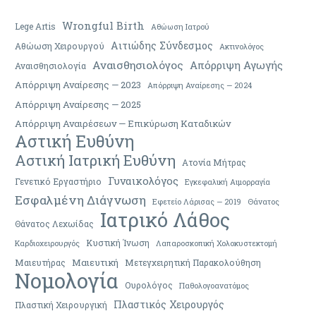
Wrongful Birth
Lege Artis
Αθώωση Ιατρού
Αιτιώδης Σύνδεσμος
Αθώωση Χειρουργού
Ακτινολόγος
Αναισθησιολόγος
Απόρριψη Αγωγής
Αναισθησιολογία
Απόρριψη Αναίρεσης — 2023
Απόρριψη Αναίρεσης — 2024
Απόρριψη Αναίρεσης — 2025
Απόρριψη Αναιρέσεων — Επικύρωση Καταδικών
Αστική Ευθύνη
Αστική Ιατρική Ευθύνη
Ατονία Μήτρας
Γυναικολόγος
Γενετικό Εργαστήριο
Εγκεφαλική Αιμορραγία
Εσφαλμένη Διάγνωση
Εφετείο Λάρισας — 2019
Θάνατος
Ιατρικό Λάθος
Θάνατος Λεχωίδας
Κυστική Ίνωση
Καρδιοχειρουργός
Λαπαροσκοπική Χολοκυστεκτομή
Μαιευτική
Μαιευτήρας
Μετεγχειρητική Παρακολούθηση
Νομολογία
Ουρολόγος
Παθολογοανατόμος
Πλαστικός Χειρουργός
Πλαστική Χειρουργική