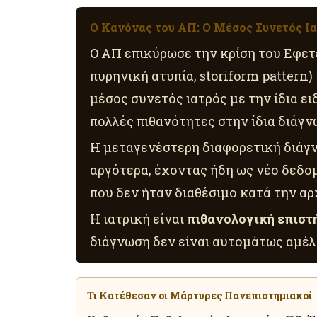
Ο Κανόνας του ΑΠ: Ο Μέσος Συνετός Ια
Ο ΑΠ επικύρωσε την κρίση του Εφετε
πυρηνική ατυπία, storiform pattern)
μέσος συνετός ιατρός με την ίδια ει
πολλές πιθανότητες στην ίδια διάγν
Η μεταγενέστερη διαφορετική διάγ
αργότερα, έχοντας ήδη ως νέο δεδομ
που δεν ήταν διαθέσιμο κατά την αρ
Η ιατρική είναι
πιθανολογική επιστ
διάγνωση δεν είναι αυτομάτως αμέλ
Τι Κατέθεσαν οι Μάρτυρες Πανεπιστημιακοί