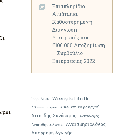
ας
Επισκληρίδιο
Αιμάτωμα,
Καθυστερημένη
Διάγνωση
Υποτροπής και
).
€100.000 Αποζημίωση
— Συμβούλιο
Επικρατείας 2022
Wrongful Birth
Lege Artis
Αθώωση Χειρουργού
Αθώωση Ιατρού
ωμα).
Αιτιώδης Σύνδεσμος
Ακτινολόγος
Αναισθησιολόγος
Αναισθησιολογία
Απόρριψη Αγωγής