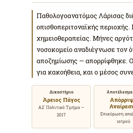
Παθολογοανατόμος Λάρισας δι
οπισθοπεριτοναϊκής περιοχής.
χημειοθεραπείας. Μήνες αργότ
νοσοκομείο αναδιέγνωσε τον 
αποζημίωσης — απορρίφθηκε. 
για κακοήθεια, και ο μέσος συν
Δικαστήριο
Αποτέλεσμα
Άρειος Πάγος
Απόρρι
Αναίρεσ
Α2΄ Πολιτικό Τμήμα —
Επικύρωση απα
2017
ιατρού