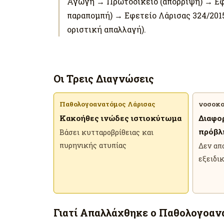
Αγωγή → Πρωτοδικείο (απόρριψη) → Εφε
παραπομπή) → Εφετείο Λάρισας 324/2015
οριστική απαλλαγή).
Οι Τρεις Διαγνώσεις
Παθολογοανατόμος Λάρισας
νοσοκο
Κακοήθες ινώδες ιστιοκύτωμα
Διαφο
πρόβλ
Βάσει κυτταροβρίθειας και
πυρηνικής ατυπίας
Δεν απ
εξειδι
Γιατί Απαλλάχθηκε ο Παθολογοαν