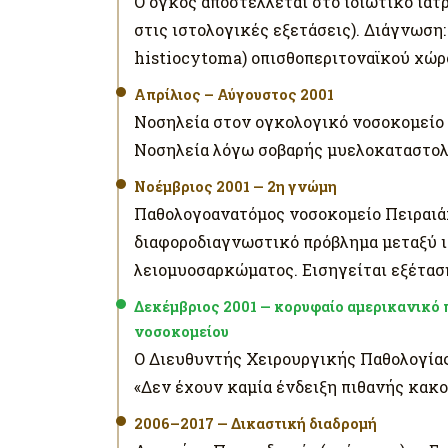
Ο όγκος αποστέλλεται στο ιδιωτικό ιατ
στις ιστολογικές εξετάσεις). Διάγνωση
histiocytoma) οπισθοπεριτοναϊκού χώρ
Απρίλιος – Αύγουστος 2001
Νοσηλεία στον ογκολογικό νοσοκομείο
Νοσηλεία λόγω σοβαρής μυελοκαταστολ
Νοέμβριος 2001 — 2η γνώμη
Παθολογοανατόμος νοσοκομείο Πειραιά:
διαφοροδιαγνωστικό πρόβλημα μεταξύ 
λειομυοσαρκώματος. Εισηγείται εξέτασ
Δεκέμβριος 2001 — κορυφαίο αμερικανικό 
νοσοκομείου
Ο Διευθυντής Χειρουργικής Παθολογία
«Δεν έχουν καμία ένδειξη πιθανής κακο
2006–2017 — Δικαστική διαδρομή