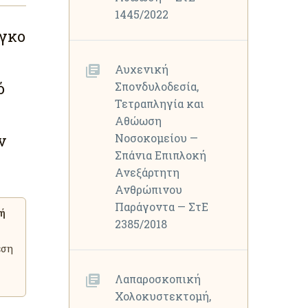
1445/2022
όγκο
Αυχενική
ό
Σπονδυλοδεσία,
Τετραπληγία και
Αθώωση
ν
Νοσοκομείου —
Σπάνια Επιπλοκή
Ανεξάρτητη
Ανθρώπινου
Παράγοντα — ΣτΕ
μή
2385/2018
εση
Λαπαροσκοπική
Χολοκυστεκτομή,