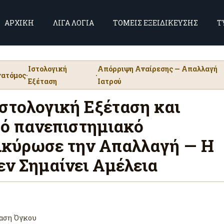
ΑΡΧΙΚΗ
ΛΙΓΑ ΛΟΓΙΑ
ΤΟΜΕΙΣ ΕΞΕΙΔΙΚΕΥΣΗΣ
Τ
Ιστολογική
Απόρριψη Αναίρεσης — Απαλλαγή
νατόμος
·
·
Εξέταση
Ιατρού
στολογική Εξέταση και
ό πανεπιστημιακό
ικύρωσε την Απαλλαγή — Η
ν Σημαίνει Αμέλεια
ταση Όγκου