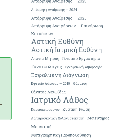
Απόρριψη Αναίρεσης — 2023
Απόρριψη Αναίρεσης — 2024
Απόρριψη Αναίρεσης — 2025
Απόρριψη Αναιρέσεων — Επικύρωση
Καταδικών
Αστική Ευθύνη
Αστική Ιατρική Ευθύνη
Ατονία Μήτρας
Γενετικό Εργαστήριο
Γυναικολόγος
Εγκεφαλική Αιμορραγία
Εσφαλμένη Διάγνωση
Εφετείο Λάρισας — 2019
Θάνατος
Θάνατος Λεχωίδας
Ιατρικό Λάθος
—
Κυστική Ίνωση
Καρδιοχειρουργός
Μαιευτήρας
Λαπαροσκοπική Χολοκυστεκτομή
Μαιευτική
Μετεγχειρητική Παρακολούθηση