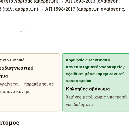
τείο Λάρισας (απόρριψη) → ΑΠ 1693/2013 (αναίρεση,
 (πάλι απόρριψη) → ΑΠ 1598/2017 (απόρριψη αναίρεσης,
— ✦ —
μείο Πειραιά
κορυφαίο αμερικανικό
πανεπιστημιακό νοσοκομείο /
ροδιαγνωστικό
εξειδικευμένου αμερικανικού
ημα
νοσοκομείου
οφαίνεται — παραπέμπει σε
Καλοήθες σβάνωμα
κευμένο κέντρο
8 μήνες μετά, χωρίς υποτροπή 
νέα δεδομένα
ατόμος