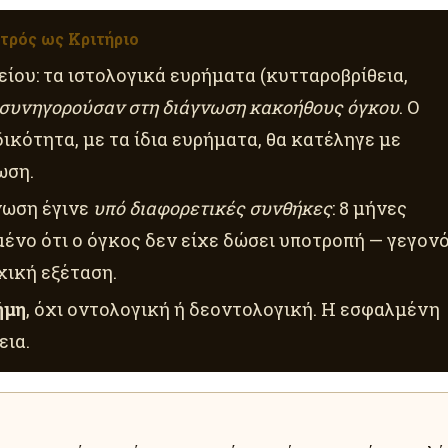
τρός ως Κριτήριο
ίου: τα ιστολογικά ευρήματα (κυτταροβρίθεια,
συνηγορούσαν στη διάγνωση κακοήθους όγκου
. Ο
δικότητα, με τα ίδια ευρήματα, θα κατέληγε με
ωση.
νωση έγινε
υπό διαφορετικές συνθήκες
: 8 μήνες
ένο ότι ο όγκος δεν είχε δώσει υποτροπή — γεγον
χική εξέταση.
ήμη
, όχι οντολογική ή δεοντολογική. Η εσφαλμένη
εια.