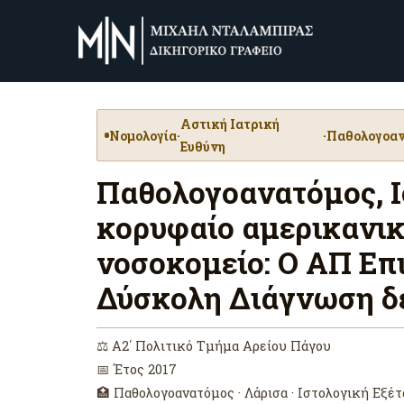
Αστική Ιατρική
Νομολογία
·
·
Παθολογοα
Ευθύνη
Παθολογοανατόμος, Ι
κορυφαίο αμερικανικ
νοσοκομείο: Ο ΑΠ Επ
Δύσκολη Διάγνωση δε
⚖ Α2΄ Πολιτικό Τμήμα Αρείου Πάγου
📅 Έτος 2017
🏥 Παθολογοανατόμος · Λάρισα · Ιστολογική Εξέ