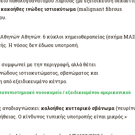
ρείο παθολογοανατόμου Λάρισας (με εξειδίκευση δεκαετί
:
κακοήθες ινώδες ιστιοκύτωμα
(malignant fibrous
ου.
 Αθηνών Αθηνών. 6 κύκλοι χημειοθεραπείας (σχήμα MAID
ής. Η νόσος δεν έδωσε υποτροπή.
 συμφωνεί με την περιγραφή, αλλά θέτει
ινώδους ιστιοκυτώματος, σβανώματος και
η από εξειδικευμένο κέντρο.
πανεπιστημιακό νοσοκομείο / εξειδικευμένου αμερικανικού
ς αναδιαγνώσκει:
καλοήθες κυτταρικό σβάνωμα
(νευρίν
ήθειας. Ο κίνδυνος τυπικής υποτροπής είναι μικρός.»