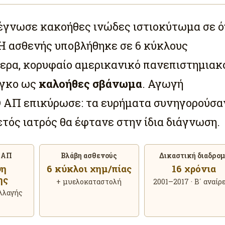
έγνωσε κακοήθες ινώδες ιστιοκύτωμα σε 
 Η ασθενής υποβλήθηκε σε 6 κύκλους
ερα, κορυφαίο αμερικανικό πανεπιστημιακ
όγκο ως
καλοήθες σβάνωμα
. Αγωγή
Ο ΑΠ επικύρωσε: τα ευρήματα συνηγορούσα
ετός ιατρός θα έφτανε στην ίδια διάγνωση.
 ΑΠ
Βλάβη ασθενούς
Δικαστική διαδρο
ψη
6 κύκλοι χημ/πίας
16 χρόνια
ης
+ μυελοκαταστολή
2001–2017 · Β΄ αναίρ
λλαγής