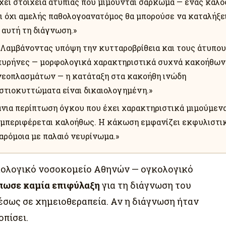
χει στοιχεία ατυπίας που μιμούνται σάρκωμα — ένας καλό
ι όχι αμελής παθολογοανατόμος θα μπορούσε να καταλήξε
 αυτή τη διάγνωση.»
«Λαμβάνοντας υπόψη την κυτταροβρίθεια και τους άτυπο
πυρήνες — μορφολογικά χαρακτηριστικά συχνά κακοήθων
νεοπλασμάτων — η κατάταξη στα κακοήθη ινώδη
ιστιοκυττώματα είναι δικαιολογημένη.»
άνια περίπτωση όγκου που έχει χαρακτηριστικά μιμούμεν
υμπεριφέρεται καλοήθως. Η κάκωση εμφανίζει εκφυλιστι
αρόμοια με παλαιό νευρίνωμα.»
ογκολογικό νοσοκομείο Αθηνών — ογκολογικό
πωσε καμία επιφύλαξη
για τη διάγνωση του
σως σε χημειοθεραπεία. Αν η διάγνωση ήταν
πίσει.