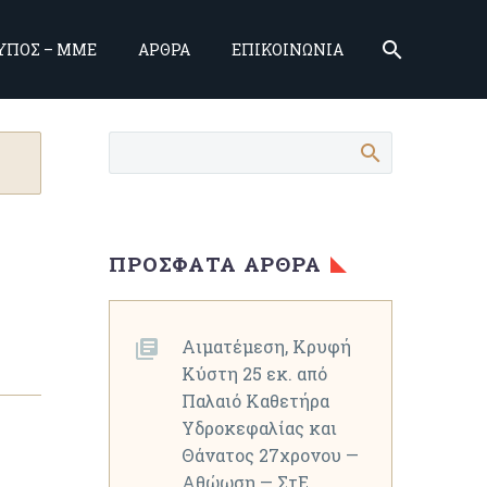
ΥΠΟΣ – ΜΜΕ
ΑΡΘΡΑ
ΕΠΙΚΟΙΝΩΝΙΑ
ΠΡΌΣΦΑΤΑ ΆΡΘΡΑ
Αιματέμεση, Κρυφή
Κύστη 25 εκ. από
Παλαιό Καθετήρα
Υδροκεφαλίας και
Θάνατος 27χρονου —
Αθώωση — ΣτΕ