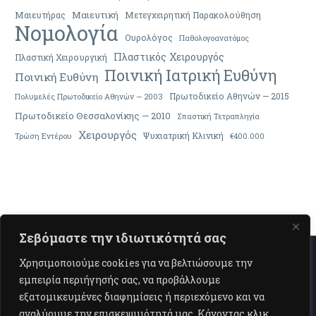
Μαιευτική
Μαιευτήρας
Μετεγχειρητική Παρακολούθηση
Νομολογία
Ουρολόγος
Παθολογοανατόμος
Πλαστικός Χειρουργός
Πλαστική Χειρουργική
Ποινική Ιατρική Ευθύνη
Ποινική Ευθύνη
Πρωτοδικείο Αθηνών — 2015
Πολυμελές Πρωτοδικείο Αθηνών — 2003
Πρωτοδικείο Θεσσαλονίκης — 2010
Σπαστική Τετραπληγία
Χειρουργός
Ψυχιατρική Κλινική
Τρώση Εντέρου
€400.000
Σεβόμαστε την ιδιωτικότητά σας
Χρησιμοποιούμε cookies για να βελτιώσουμε την
εμπειρία περιήγησής σας, να προβάλλουμε
εξατομικευμένες διαφημίσεις ή περιεχόμενο και να
αναλύουμε την επισκεψιμότητά μας. Κάνοντας κλικ