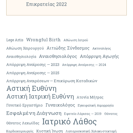
Επικρατείας 2022
Wrongful Birth
Lege Artis
Αθώωση Ιατρού
Αιτιώδης Σύνδεσμος
Αθώωση Χειρουργού
Ακτινολόγος
Αναισθησιολόγος
Απόρριψη Αγωγής
Αναισθησιολογία
Απόρριψη Αναίρεσης — 2023
Απόρριψη Αναίρεσης — 2024
Απόρριψη Αναίρεσης — 2025
Απόρριψη Αναιρέσεων — Επικύρωση Καταδικών
Αστική Ευθύνη
Αστική Ιατρική Ευθύνη
Ατονία Μήτρας
Γυναικολόγος
Γενετικό Εργαστήριο
Εγκεφαλική Αιμορραγία
Εσφαλμένη Διάγνωση
Εφετείο Λάρισας — 2019
Θάνατος
Ιατρικό Λάθος
Θάνατος Λεχωίδας
Κυστική Ίνωση
Καρδιοχειρουργός
Λαπαροσκοπική Χολοκυστεκτομή