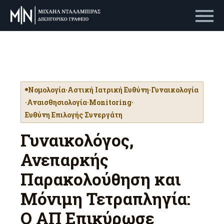
Primary Menu
Νομολογία
·
Αστική Ιατρική Ευθύνη
·
Γυναικολογία
·
Αναισθησιολογία
·
Monitoring
·
Ευθύνη Επιλογής Συνεργάτη
Γυναικολόγος,
Ανεπαρκής
Παρακολούθηση και
Μόνιμη Τετραπληγία:
Ο ΑΠ Επικύρωσε