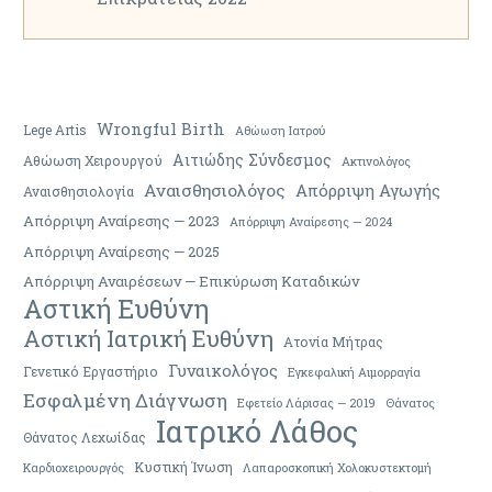
Wrongful Birth
Lege Artis
Αθώωση Ιατρού
Αιτιώδης Σύνδεσμος
Αθώωση Χειρουργού
Ακτινολόγος
Αναισθησιολόγος
Απόρριψη Αγωγής
Αναισθησιολογία
Απόρριψη Αναίρεσης — 2023
Απόρριψη Αναίρεσης — 2024
Απόρριψη Αναίρεσης — 2025
Απόρριψη Αναιρέσεων — Επικύρωση Καταδικών
Αστική Ευθύνη
Αστική Ιατρική Ευθύνη
Ατονία Μήτρας
Γυναικολόγος
Γενετικό Εργαστήριο
Εγκεφαλική Αιμορραγία
Εσφαλμένη Διάγνωση
Εφετείο Λάρισας — 2019
Θάνατος
Ιατρικό Λάθος
Θάνατος Λεχωίδας
Κυστική Ίνωση
Καρδιοχειρουργός
Λαπαροσκοπική Χολοκυστεκτομή