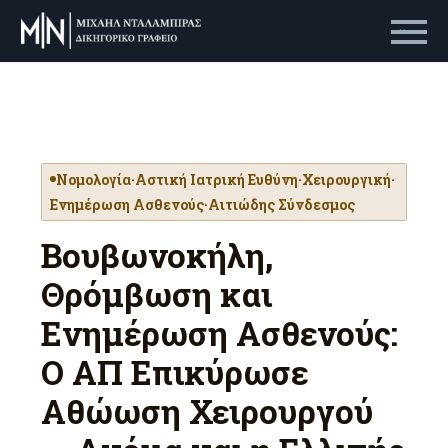
Primary Menu
Νομολογία
·
Αστική Ιατρική Ευθύνη
·
Χειρουργική
·
Ενημέρωση Ασθενούς
·
Αιτιώδης Σύνδεσμος
Βουβωνοκήλη,
Θρόμβωση και
Ενημέρωση Ασθενούς:
Ο ΑΠ Επικύρωσε
Αθώωση Χειρουργού