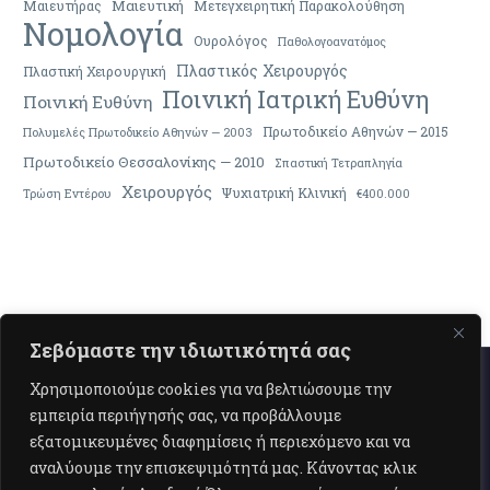
Μαιευτική
Μαιευτήρας
Μετεγχειρητική Παρακολούθηση
Νομολογία
Ουρολόγος
Παθολογοανατόμος
Πλαστικός Χειρουργός
Πλαστική Χειρουργική
Ποινική Ιατρική Ευθύνη
Ποινική Ευθύνη
Πρωτοδικείο Αθηνών — 2015
Πολυμελές Πρωτοδικείο Αθηνών — 2003
Πρωτοδικείο Θεσσαλονίκης — 2010
Σπαστική Τετραπληγία
Χειρουργός
Ψυχιατρική Κλινική
Τρώση Εντέρου
€400.000
Σεβόμαστε την ιδιωτικότητά σας
Χρησιμοποιούμε cookies για να βελτιώσουμε την
εμπειρία περιήγησής σας, να προβάλλουμε
εξατομικευμένες διαφημίσεις ή περιεχόμενο και να
αναλύουμε την επισκεψιμότητά μας. Κάνοντας κλικ
Επικοινωνία
Όροι Χρήσης