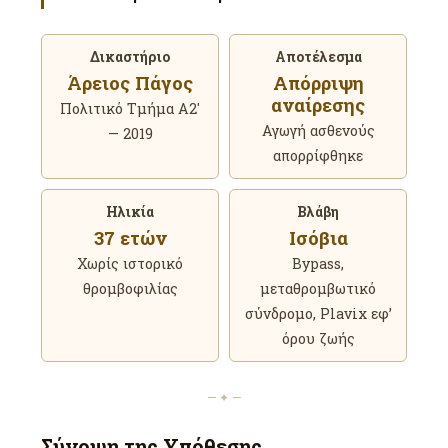
Δικαστήριο
Αποτέλεσμα
Άρειος Πάγος
Απόρριψη
αναίρεσης
Πολιτικό Τμήμα Α2′
Αγωγή ασθενούς
— 2019
απορρίφθηκε
Ηλικία
Βλάβη
37 ετών
Ισόβια
Χωρίς ιστορικό
Bypass,
θρομβοφιλίας
μεταθρομβωτικό
σύνδρομο, Plavix εφ’
όρου ζωής
— ✦ —
Σύνοψη της Υπόθεσης