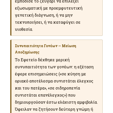
εμπόδισε το ζευγάρι να επιλέξει
εξωσωματική με προεμφυτευτική
γενετική διάγνωση, ή να μην
τεκνοποιήσει, ή να καταφύγει σε
υιοθεσία.
Συνυπαιτιότητα Γονέων — Μείωση
Αποζημίωσης
Το Εφετείο δέχθηκε μερική
συνυπαιτιότητα των γονέων: η εξέταση
έφερε επισημειώσεις («σε κύηση με
οριακό αποτέλεσμα συνιστάται έλεγχος
και του πατέρα», «σε σιδηροπενία
συνιστάται επανέλεγχος») που
δημιουργούσαν έστω ελάχιστη αμφιβολία.
Όφειλαν να ζητήσουν δεύτερη γνώμη ή