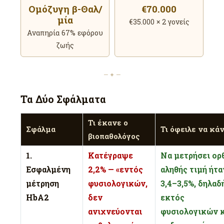
Ομόζυγη β-Θαλ/
€70.000
μία
€35.000 × 2 γονείς
Αναπηρία 67% εφόρου
ζωής
— ✦ —
Τα Δύο Σφάλματα
Τι έκανε ο
Σφάλμα
Τι όφειλε να κάν
βιοπαθολόγος
1.
Κατέγραψε
Να μετρήσει ορθ
Εσφαλμένη
2,2% — «εντός
αληθής τιμή ήτα
μέτρηση
φυσιολογικών,
3,4–3,5%, δηλαδ
HbA2
δεν
εκτός
ανιχνεύονται
φυσιολογικών κ