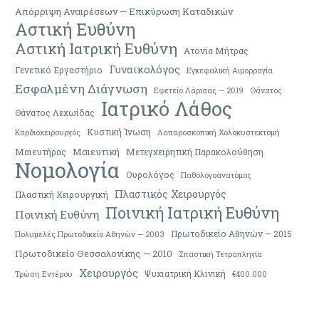
Απόρριψη Αναιρέσεων — Επικύρωση Καταδικών
Αστική Ευθύνη
Αστική Ιατρική Ευθύνη
Ατονία Μήτρας
Γυναικολόγος
Γενετικό Εργαστήριο
Εγκεφαλική Αιμορραγία
Εσφαλμένη Διάγνωση
Εφετείο Λάρισας — 2019
Θάνατος
Ιατρικό Λάθος
Θάνατος Λεχωίδας
Κυστική Ίνωση
Καρδιοχειρουργός
Λαπαροσκοπική Χολοκυστεκτομή
Μαιευτική
Μαιευτήρας
Μετεγχειρητική Παρακολούθηση
Νομολογία
Ουρολόγος
Παθολογοανατόμος
Πλαστικός Χειρουργός
Πλαστική Χειρουργική
Ποινική Ιατρική Ευθύνη
Ποινική Ευθύνη
Πρωτοδικείο Αθηνών — 2015
Πολυμελές Πρωτοδικείο Αθηνών — 2003
Πρωτοδικείο Θεσσαλονίκης — 2010
Σπαστική Τετραπληγία
Χειρουργός
Ψυχιατρική Κλινική
Τρώση Εντέρου
€400.000