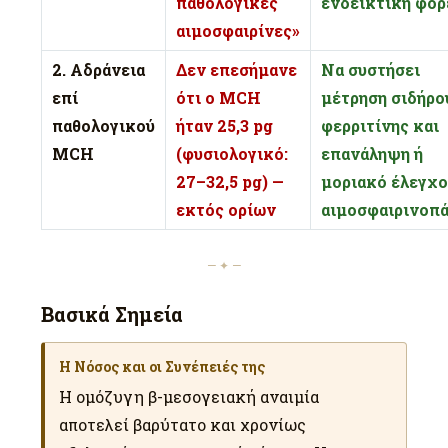
παθολογικές
ενδεικτική φορ
αιμοσφαιρίνες»
2. Αδράνεια
Δεν επεσήμανε
Να συστήσει
επί
ότι ο MCH
μέτρηση σιδήρο
παθολογικού
ήταν 25,3 pg
φερριτίνης και
MCH
(φυσιολογικό:
επανάληψη ή
27–32,5 pg) —
μοριακό έλεγχο
εκτός ορίων
αιμοσφαιρινοπά
— ✦ —
Βασικά Σημεία
Η Νόσος και οι Συνέπειές της
Η ομόζυγη β-μεσογειακή αναιμία
αποτελεί βαρύτατο και χρονίως