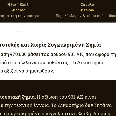
Ηθική Βλάβη
Σύνολο
€100.000
€170.000
ρηματική ικανοποίηση
Εις ολόκληρον & τόκοι από επίδο
— ✦ —
τοτελής και Χωρίς Συγκεκριμένη Ζημία
καση €70.000 βάσει του άρθρου 931 ΑΚ, που αφορά τ
ρά στο μέλλον» του παθόντος. Το Δικαστήριο
υ αξίζει να σημειωθούν.
ιουσιακή ζημία.
Η αξίωση του 931 ΑΚ είναι
ε την τεχνική έννοια. Το Δικαστήριο δεν ζητά να
 ή συγκεκριμένη επαγγελματική βλάβη. Αρκεί η