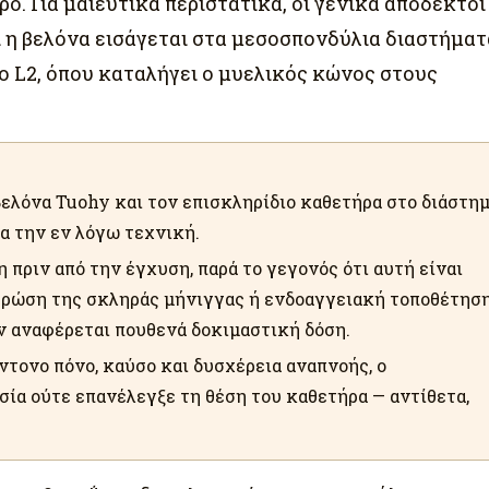
ο. Για μαιευτικά περιστατικά, οι γενικά αποδεκτοί
ι η βελόνα εισάγεται στα μεσοσπονδύλια διαστήματ
το L2, όπου καταλήγει ο μυελικός κώνος στους
ελόνα Tuohy και τον επισκληρίδιο καθετήρα στο διάστη
ια την εν λόγω τεχνική.
πριν από την έγχυση, παρά το γεγονός ότι αυτή είναι
τρώση της σκληράς μήνιγγας ή ενδοαγγειακή τοποθέτησ
εν αναφέρεται πουθενά δοκιμαστική δόση.
τονο πόνο, καύσο και δυσχέρεια αναπνοής, ο
σία ούτε επανέλεγξε τη θέση του καθετήρα — αντίθετα,