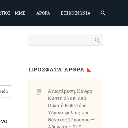
ΥΠΟΣ – ΜΜΕ
ΑΡΘΡΑ
ΕΠΙΚΟΙΝΩΝΙΑ
ΠΡΌΣΦΑΤΑ ΆΡΘΡΑ
Αιματέμεση, Κρυφή
τιδα
Κύστη 25 εκ. από
Παλαιό Καθετήρα
Υδροκεφαλίας και
όνα
Θάνατος 27χρονου —
Αθώωση — ΣτΕ