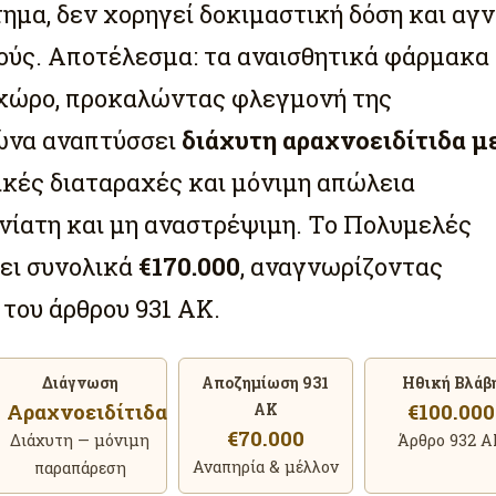
ημα, δεν χορηγεί δοκιμαστική δόση και αγν
ούς. Αποτέλεσμα: τα αναισθητικά φάρμακα
 χώρο, προκαλώντας φλεγμονή της
χώνα αναπτύσσει
διάχυτη αραχνοειδίτιδα μ
ικές διαταραχές και μόνιμη απώλεια
νίατη και μη αναστρέψιμη. Το Πολυμελές
ει συνολικά
€170.000
, αναγνωρίζοντας
του άρθρου 931 ΑΚ.
Διάγνωση
Αποζημίωση 931
Ηθική Βλάβ
Αραχνοειδίτιδα
€100.000
ΑΚ
€70.000
Διάχυτη — μόνιμη
Άρθρο 932 Α
Αναπηρία & μέλλον
παραπάρεση