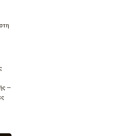
 στη
ς
ής —
ες