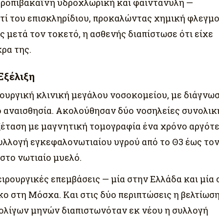
 ροπιβακαΐνη υδροχλωρική και φαιντανύλη —
τί του επισκληρίδιου, προκαλώντας χημική φλεγμ
ς μετά τον τοκετό, η ασθενής διαπίστωσε ότι είχε
ρα της.
Εξέλιξη
ουργική κλινική μεγάλου νοσοκομείου, με διάγνω
ο αναισθησία. Ακολούθησαν δύο νοσηλείες συνολικ
ξέταση με μαγνητική τομογραφία ένα χρόνο αργότ
λλογή εγκεφαλονωτιαίου υγρού από το Θ3 έως τον
στο νωτιαίο μυελό.
ιρουργικές επεμβάσεις — μία στην Ελλάδα και μία 
ο στη Μόσχα. Και στις δύο περιπτώσεις η βελτίωσ
 ολίγων μηνών διαπιστωνόταν εκ νέου η συλλογή