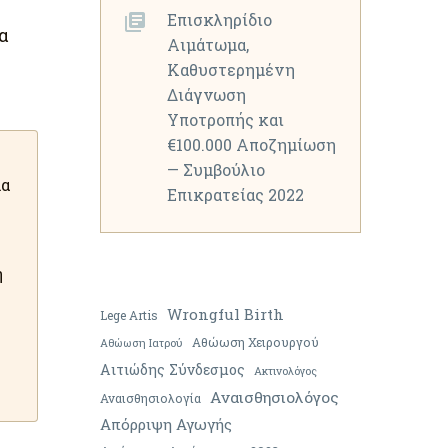
Επισκληρίδιο
α
Αιμάτωμα,
Καθυστερημένη
Διάγνωση
Υποτροπής και
€100.000 Αποζημίωση
— Συμβούλιο
μα
Επικρατείας 2022
η
Wrongful Birth
Lege Artis
Αθώωση Χειρουργού
Αθώωση Ιατρού
Αιτιώδης Σύνδεσμος
Ακτινολόγος
Αναισθησιολόγος
Αναισθησιολογία
Απόρριψη Αγωγής