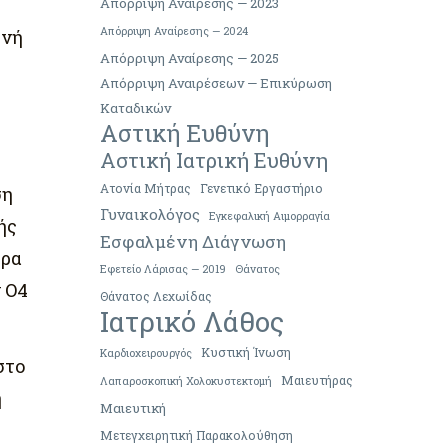
Απόρριψη Αναίρεσης — 2023
Απόρριψη Αναίρεσης — 2024
ονή
Απόρριψη Αναίρεσης — 2025
Απόρριψη Αναιρέσεων — Επικύρωση
Καταδικών
Αστική Ευθύνη
Αστική Ιατρική Ευθύνη
Ατονία Μήτρας
Γενετικό Εργαστήριο
ση
Γυναικολόγος
Εγκεφαλική Αιμορραγία
ής
Εσφαλμένη Διάγνωση
ερα
Εφετείο Λάρισας — 2019
Θάνατος
 Ο4
Θάνατος Λεχωίδας
Ιατρικό Λάθος
Κυστική Ίνωση
Καρδιοχειρουργός
στο
Μαιευτήρας
Λαπαροσκοπική Χολοκυστεκτομή
η
Μαιευτική
Μετεγχειρητική Παρακολούθηση