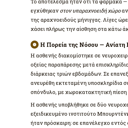
Το αποτέλεσμα ήταν ότι τα φάρμακα —
εγχύθηκαν
στον υπαραχνοειδή χώρο
αν
της αραχνοειδούς μήνιγγας. Λίγες ώρε
χάσει πλήρως την αίσθηση στα κάτω άκ
Η Πορεία της Νόσου — Ανίατη 
Η ασθενής διακομίστηκε σε νευροχειρ
οξείας παραπάρεσης μετά επισκληρίδι
διάρκειας τριών εβδομάδων. Σε επανε
ανευρέθη εκτεταμένη υποσκληρίδια συ
σπόνδυλο, με χωροκατακτητική πίεση 
Η ασθενής υποβλήθηκε σε δύο νευροχε
εξειδικευμένο ινστιτούτο Μπουρντένκ
ήταν πρόσκαιρη: σε επανέλεγχο εντός