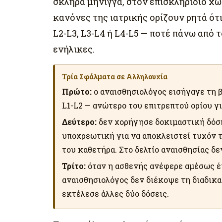
σκληρά μήνιγγα, στον επισκληρίδιο χώρ
κανόνες της ιατρικής ορίζουν ρητά ότ
L2-L3, L3-L4 ή L4-L5 — ποτέ πάνω από 
ενήλικες.
Τρία Σφάλματα σε Αλληλουχία
Πρώτο:
ο αναισθησιολόγος εισήγαγε τη β
L1-L2 — ανώτερο του επιτρεπτού ορίου γ
Δεύτερο:
δεν χορήγησε δοκιμαστική δόση 
υποχρεωτική για να αποκλειστεί τυχόν 
του καθετήρα. Στο δελτίο αναισθησίας δ
Τρίτο:
όταν η ασθενής ανέφερε αμέσως έν
αναισθησιολόγος δεν διέκοψε τη διαδικα
εκτέλεσε άλλες δύο δόσεις.