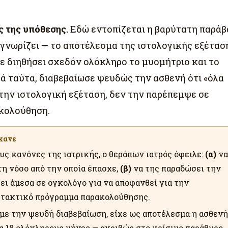
ς της υπόθεσης.
Εδώ εντοπίζεται η βαρύτατη παράβ
 γνωρίζει — το αποτέλεσμα της ιστολογικής εξέτασ
ε διηθήσει σχεδόν ολόκληρο το μυομήτριο και το
ά ταύτα, διαβεβαίωσε ψευδώς την ασθενή ότι «όλα
την ιστολογική εξέταση, δεν την παρέπεμψε σε
ακολούθηση.
Έκανε
ς κανόνες της ιατρικής, ο θεράπων ιατρός όφειλε:
(α)
να
τη νόσο από την οποία έπασχε,
(β)
να της παραδώσει την
ι άμεσα σε ογκολόγο για να αποφανθεί για την
 τακτικό πρόγραμμα παρακολούθησης.
με την ψευδή διαβεβαίωση, είχε ως αποτέλεσμα η ασθεν
ια 18 ολόκληρους μήνες — ακριβώς στο κρίσιμο παράθυρο