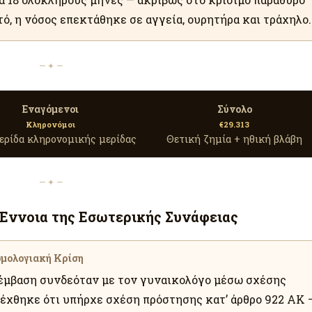
ό, η νόσος επεκτάθηκε σε αγγεία, ουρητήρα και τράχηλο.
— ✦ —
Εναγόμενοι
Σύνολο
Κληρονόμοι
€29.313
ερίδα κληρονομικής μερίδας
Θετική ζημία + ηθική βλάβη
— ✦ —
 Έννοια της Εσωτερικής Συνάφειας
ομολογιακή Κρίση
πέμβαση συνδεόταν με τον γυναικολόγο μέσω σχέσης
δέχθηκε ότι υπήρχε σχέση πρόστησης κατ’ άρθρο 922 ΑΚ 