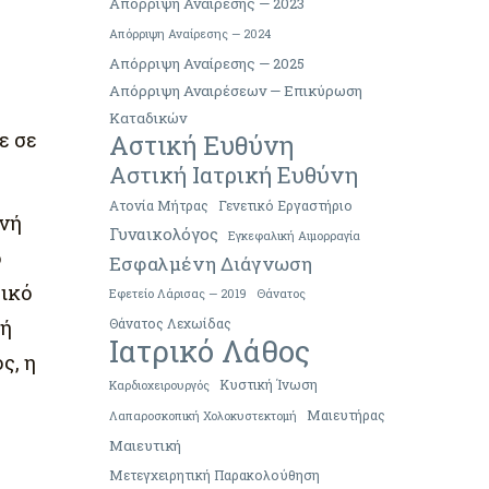
Απόρριψη Αναίρεσης — 2023
Απόρριψη Αναίρεσης — 2024
Απόρριψη Αναίρεσης — 2025
Απόρριψη Αναιρέσεων — Επικύρωση
Καταδικών
ε σε
Αστική Ευθύνη
Αστική Ιατρική Ευθύνη
Ατονία Μήτρας
Γενετικό Εργαστήριο
ενή
Γυναικολόγος
Εγκεφαλική Αιμορραγία
ο
Εσφαλμένη Διάγνωση
τικό
Εφετείο Λάρισας — 2019
Θάνατος
τή
Θάνατος Λεχωίδας
Ιατρικό Λάθος
ς, η
Κυστική Ίνωση
Καρδιοχειρουργός
Μαιευτήρας
Λαπαροσκοπική Χολοκυστεκτομή
Μαιευτική
Μετεγχειρητική Παρακολούθηση