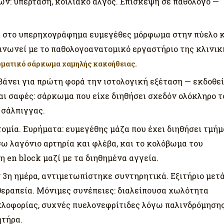
: υπέρταση, κοιλιακό άλγος. Επίσκεψη σε παθολόγο —
ι στο υπερηχογράφημα ευμεγέθες μόρφωμα στην πύελο 
ινωνεί με το παθολογοανατομικό εργαστήριο της κλινικ
ματικό σάρκωμα χαμηλής κακοήθειας.
άνει για πρώτη φορά την ιστολογική εξέταση — εκδοθε
ναι σαφές: σάρκωμα που είχε διηθήσει σχεδόν ολόκληρο τ
 σάλπιγγας.
μία. Ευρήματα: ευμεγέθης μάζα που έχει διηθήσει τμήμ
σω λαγόνιο αρτηρία και φλέβα, και το κολόβωμα του
en block μαζί με τα διηθημένα αγγεία.
3η ημέρα, αντιμετωπίστηκε συντηρητικά. Εξιτήριο μετ
θεραπεία. Μόνιμες συνέπειες: διαλείπουσα χωλότητα
κλοφορίας, συχνές πυελονεφρίτιδες λόγω παλινδρόμηση
ητήρα.