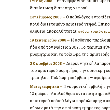
Επανεμφάνιση συμπτωμάτων
Ιούνιος 2008 —
διαπίστωση διάτασης νεφρού.
Ο παθολόγος εντοπίζε
Σεπτέμβριος 2008 —
πολύ διατεταμένο αριστερό νεφρό. Επικο
αλήθεια αποκαλύπτεται:
ενδομητρικό στρω
Η ασθενής παραλαμβ
19 Σεπτεμβρίου 2008 —
ήδη από τον Μάρτιο 2007. Το πόρισμα εί
μυομήτριο και το τοίχωμα της αριστερής
Διερευνητική λαπαροτο
2 Οκτωβρίου 2008 —
του αριστερού ουρητήρα, την αριστερή έ
τραχήλου. Πολύωρη επέμβαση — αφαίρεση 
Πνευμονική εμβολή την 
Μετεγχειρητικά —
12 ημέρες. Ακολούθησε εντατική χημειο
αριστερού ποδιού λόγω παράπλευρης κυ
ούρων μετά την αφαίρεση τμήματος ουρ