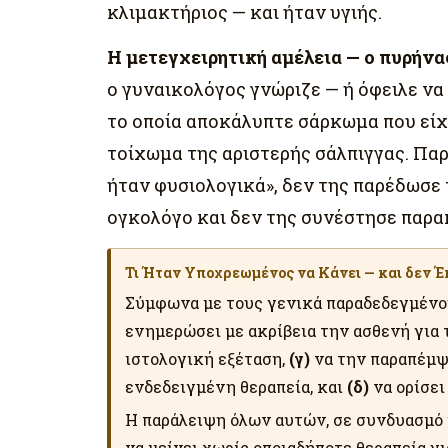
κλιμακτήριος — και ήταν υγιής.
Η μετεγχειρητική αμέλεια — ο πυρήνα
ο γυναικολόγος γνώριζε — ή όφειλε να
το οποία αποκάλυπτε σάρκωμα που είχ
τοίχωμα της αριστερής σάλπιγγας. Παρ
ήταν φυσιολογικά», δεν της παρέδωσε 
ογκολόγο και δεν της συνέστησε παρ
Τι Ήταν Υποχρεωμένος να Κάνει — και δεν 
Σύμφωνα με τους γενικά παραδεδεγμένου
ενημερώσει με ακρίβεια την ασθενή για 
ιστολογική εξέταση,
(γ)
να την παραπέμψε
ενδεδειγμένη θεραπεία, και
(δ)
να ορίσει
Η παράλειψη όλων αυτών, σε συνδυασμό 
να μείνει χωρίς οποιαδήποτε θεραπεία γ