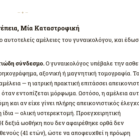
— ✦ —
νέπεια, Μία Καταστροφική
ύο αυτοτελείς αμέλειες του γυναικολόγου, και έδωσ
τιώδη σύνδεσμο.
Ο γυναικολόγος υπέβαλε την ασθ
ερηχογράφημα, αξονική ή μαγνητική τομογραφία. Τ
αμέλεια — η ιατρική πρακτική επιτάσσει απεικονισ
 όταν εντοπίζεται μόρφωμα. Ωστόσο, η αμέλεια αυ
όμη και αν είχε γίνει πλήρης απεικονιστικός έλεγχο
η ίδια — ολική υστερεκτομή. Προεγχειρητική
 Η δεξιά ωοθήκη που δεν αφαιρέθηκε ορθά δεν
σθενούς (41 ετών), ώστε να αποφευχθεί η πρόωρη