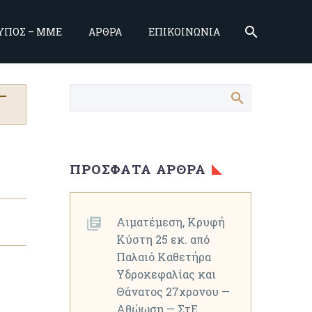
ΥΠΟΣ – ΜΜΕ
ΑΡΘΡΑ
ΕΠΙΚΟΙΝΩΝΙΑ
 —
ΠΡΌΣΦΑΤΑ ΆΡΘΡΑ
Αιματέμεση, Κρυφή
Κύστη 25 εκ. από
Παλαιό Καθετήρα
Υδροκεφαλίας και
Θάνατος 27χρονου —
Αθώωση — ΣτΕ