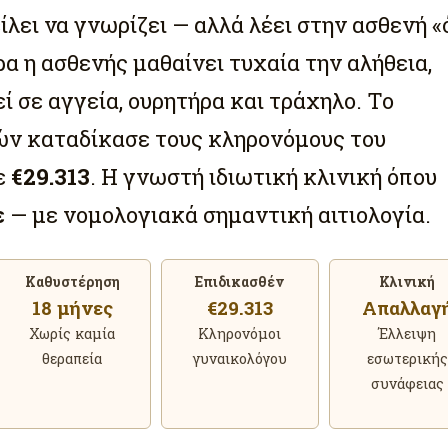
ίλει να γνωρίζει — αλλά λέει στην ασθενή «
α η ασθενής μαθαίνει τυχαία την αλήθεια,
ί σε αγγεία, ουρητήρα και τράχηλο. Το
ν καταδίκασε τους κληρονόμους του
ε
€29.313
. Η γνωστή ιδιωτική κλινική όπου
ε
— με νομολογιακά σημαντική αιτιολογία.
Καθυστέρηση
Επιδικασθέν
Κλινική
18 μήνες
€29.313
Απαλλαγ
Χωρίς καμία
Κληρονόμοι
Έλλειψη
θεραπεία
γυναικολόγου
εσωτερικής
συνάφειας