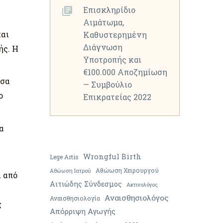
Επισκληρίδιο
Αιμάτωμα,
και
Καθυστερημένη
Διάγνωση
ής. Η
Υποτροπής και
€100.000 Αποζημίωση
ίσα
— Συμβούλιο
ο
Επικρατείας 2022
α
Wrongful Birth
Lege Artis
Αθώωση Χειρουργού
Αθώωση Ιατρού
ά από
Αιτιώδης Σύνδεσμος
Ακτινολόγος
Αναισθησιολόγος
Αναισθησιολογία
ς
Απόρριψη Αγωγής