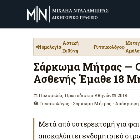
Αστική
Μετεγ
Νομολογία
·
·
Γυναικολόγος
·
Ευθύνη
Αμέλε
Σάρκωμα Μήτρας — Ο 
Ασθενής Έμαθε 18 Μ
⚖ Πολυμελές Πρωτοδικείο Αθηνών
📅 2018
🏥 Γυναικολόγος · Σάρκωμα Μήτρας · Απόκρυψη 
Μετά από υστερεκτομή για φαι
αποκαλύπτει ενδομητρικό στρ