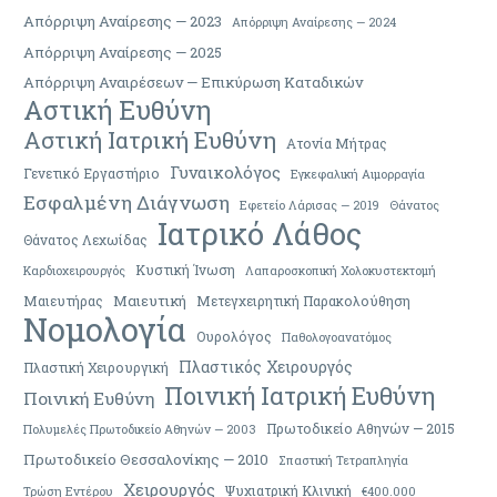
Απόρριψη Αναίρεσης — 2023
Απόρριψη Αναίρεσης — 2024
Απόρριψη Αναίρεσης — 2025
Απόρριψη Αναιρέσεων — Επικύρωση Καταδικών
Αστική Ευθύνη
Αστική Ιατρική Ευθύνη
Ατονία Μήτρας
Γυναικολόγος
Γενετικό Εργαστήριο
Εγκεφαλική Αιμορραγία
Εσφαλμένη Διάγνωση
Εφετείο Λάρισας — 2019
Θάνατος
Ιατρικό Λάθος
Θάνατος Λεχωίδας
Κυστική Ίνωση
Καρδιοχειρουργός
Λαπαροσκοπική Χολοκυστεκτομή
Μαιευτική
Μαιευτήρας
Μετεγχειρητική Παρακολούθηση
Νομολογία
Ουρολόγος
Παθολογοανατόμος
Πλαστικός Χειρουργός
Πλαστική Χειρουργική
Ποινική Ιατρική Ευθύνη
Ποινική Ευθύνη
Πρωτοδικείο Αθηνών — 2015
Πολυμελές Πρωτοδικείο Αθηνών — 2003
Πρωτοδικείο Θεσσαλονίκης — 2010
Σπαστική Τετραπληγία
Χειρουργός
Ψυχιατρική Κλινική
Τρώση Εντέρου
€400.000