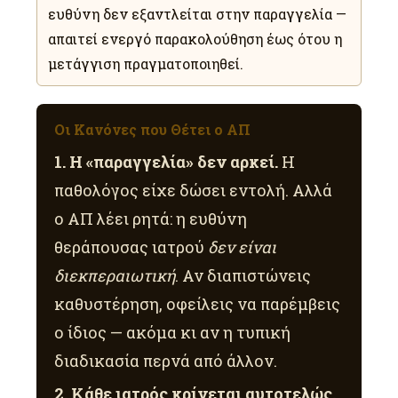
ευθύνη δεν εξαντλείται στην παραγγελία —
απαιτεί ενεργό παρακολούθηση έως ότου η
μετάγγιση πραγματοποιηθεί.
Οι Κανόνες που Θέτει ο ΑΠ
1. Η «παραγγελία» δεν αρκεί.
Η
παθολόγος είχε δώσει εντολή. Αλλά
ο ΑΠ λέει ρητά: η ευθύνη
θεράπουσας ιατρού
δεν είναι
διεκπεραιωτική
. Αν διαπιστώνεις
καθυστέρηση, οφείλεις να παρέμβεις
ο ίδιος — ακόμα κι αν η τυπική
διαδικασία περνά από άλλον.
2. Κάθε ιατρός κρίνεται αυτοτελώς.