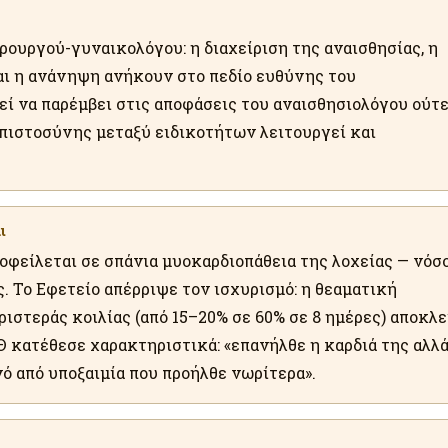
ρουργού-γυναικολόγου: η διαχείριση της αναισθησίας, η
ι η ανάνηψη ανήκουν στο πεδίο ευθύνης του
εί να παρέμβει στις αποφάσεις του αναισθησιολόγου ούτ
μπιστοσύνης μεταξύ ειδικοτήτων λειτουργεί και
ι
 οφείλεται σε σπάνια μυοκαρδιοπάθεια της λοχείας — νόσ
ς. Το Εφετείο απέρριψε τον ισχυρισμό: η θεαματική
ιστεράς κοιλίας (από 15–20% σε 60% σε 8 ημέρες) αποκλε
 κατέθεσε χαρακτηριστικά: «επανήλθε η καρδιά της αλλ
νό από υποξαιμία που προήλθε νωρίτερα».