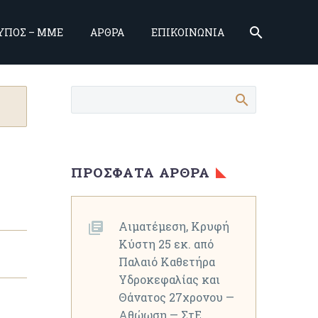
ΥΠΟΣ – ΜΜΕ
ΑΡΘΡΑ
ΕΠΙΚΟΙΝΩΝΙΑ
ΠΡΌΣΦΑΤΑ ΆΡΘΡΑ
Αιματέμεση, Κρυφή
Κύστη 25 εκ. από
Παλαιό Καθετήρα
Υδροκεφαλίας και
Θάνατος 27χρονου —
Αθώωση — ΣτΕ