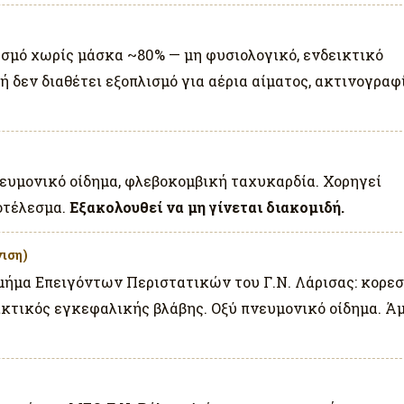
σμό χωρίς μάσκα ~80% — μη φυσιολογικό, ενδεικτικό
 δεν διαθέτει εξοπλισμό για αέρια αίματος, ακτινογραφ
ευμονικό οίδημα, φλεβοκομβική ταχυκαρδία. Χορηγεί
οτέλεσμα.
Εξακολουθεί να μη γίνεται διακομιδή.
νιση)
Τμήμα Επειγόντων Περιστατικών του Γ.Ν. Λάρισας: κορε
εικτικός εγκεφαλικής βλάβης. Οξύ πνευμονικό οίδημα. Ά