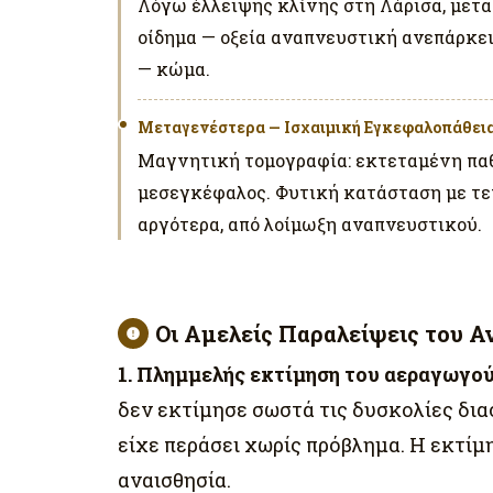
Λόγω έλλειψης κλίνης στη Λάρισα, μετ
οίδημα — οξεία αναπνευστική ανεπάρκεια
— κώμα.
Μεταγενέστερα — Ισχαιμική Εγκεφαλοπάθει
Μαγνητική τομογραφία: εκτεταμένη παθ
μεσεγκέφαλος. Φυτική κατάσταση με τετ
αργότερα, από λοίμωξη αναπνευστικού.
Οι Αμελείς Παραλείψεις του Α
1. Πλημμελής εκτίμηση του αεραγωγού 
δεν εκτίμησε σωστά τις δυσκολίες δι
είχε περάσει χωρίς πρόβλημα. Η εκτίμ
αναισθησία.