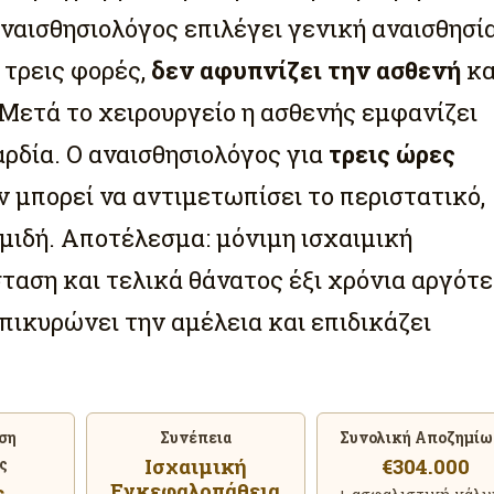
αναισθησιολόγος επιλέγει γενική αναισθησία
τρεις φορές,
δεν αφυπνίζει την ασθενή
κα
Μετά το χειρουργείο η ασθενής εμφανίζει
αρδία. Ο αναισθησιολόγος για
τρεις ώρες
ν μπορεί να αντιμετωπίσει το περιστατικό,
μιδή. Αποτέλεσμα: μόνιμη ισχαιμική
αση και τελικά θάνατος έξι χρόνια αργότε
πικυρώνει την αμέλεια και επιδικάζει
ση
Συνέπεια
Συνολική Αποζημίω
Ισχαιμική
€304.000
ς
Εγκεφαλοπάθεια
ς