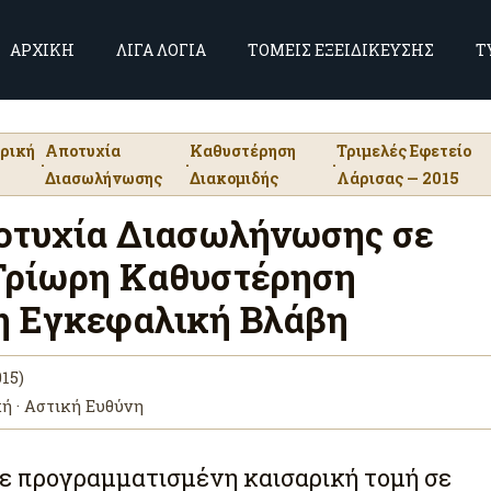
ΑΡΧΙΚΗ
ΛΙΓΑ ΛΟΓΙΑ
ΤΟΜΕΙΣ ΕΞΕΙΔΙΚΕΥΣΗΣ
Τ
ρική
Αποτυχία
Καθυστέρηση
Τριμελές Εφετείο
·
·
·
Διασωλήνωσης
Διακομιδής
Λάρισας — 2015
ποτυχία Διασωλήνωσης σε
 Τρίωρη Καθυστέρηση
η Εγκεφαλική Βλάβη
015)
κή · Αστική Ευθύνη
ε προγραμματισμένη καισαρική τομή σε