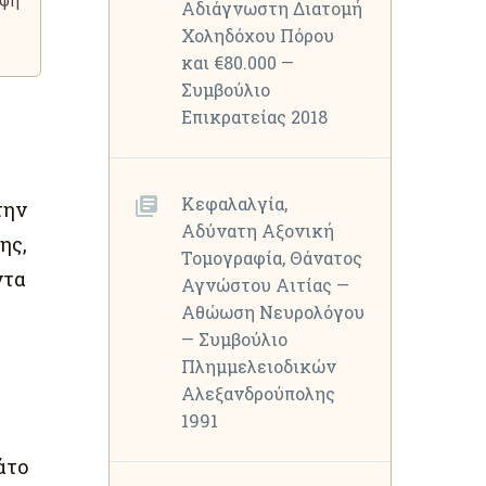
υψη
Αδιάγνωστη Διατομή
Χοληδόχου Πόρου
και €80.000 —
Συμβούλιο
Επικρατείας 2018
Κεφαλαλγία,
την
Αδύνατη Αξονική
ης,
Τομογραφία, Θάνατος
ντα
Αγνώστου Αιτίας —
Αθώωση Νευρολόγου
— Συμβούλιο
Πλημμελειοδικών
Αλεξανδρούπολης
1991
άτο