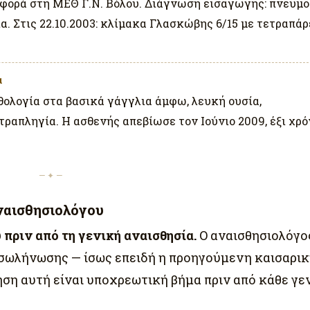
αφορά στη ΜΕΘ Γ.Ν. Βόλου. Διάγνωση εισαγωγής: πνευμο
. Στις 22.10.2003: κλίμακα Γλασκώβης 6/15 με τετραπά
α
ολογία στα βασικά γάγγλια άμφω, λευκή ουσία,
ραπληγία. Η ασθενής απεβίωσε τον Ιούνιο 2009, έξι χρό
— ✦ —
ναισθησιολόγου
πριν από τη γενική αναισθησία.
Ο αναισθησιολόγο
ασωλήνωσης — ίσως επειδή η προηγούμενη καισαρι
ηση αυτή είναι υποχρεωτική βήμα πριν από κάθε γε