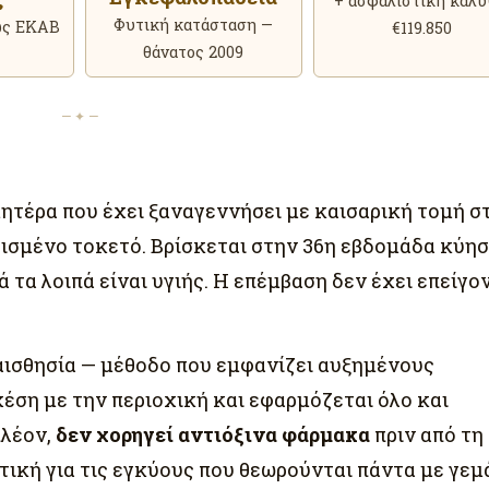
+ ασφαλιστική κάλ
Φυτική κατάσταση —
ως ΕΚΑΒ
€119.850
θάνατος 2009
— ✦ —
μητέρα που έχει ξαναγεννήσει με καισαρική τομή σ
ατισμένο τοκετό. Βρίσκεται στην 36η εβδομάδα κύησ
 τα λοιπά είναι υγιής. Η επέμβαση δεν έχει επείγο
ναισθησία — μέθοδο που εμφανίζει αυξημένους
έση με την περιοχική και εφαρμόζεται όλο και
πλέον,
δεν χορηγεί αντιόξινα φάρμακα
πριν από τη
ική για τις εγκύους που θεωρούνται πάντα με γεμ