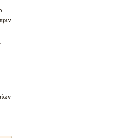
ο
πριν
ς
ρίων