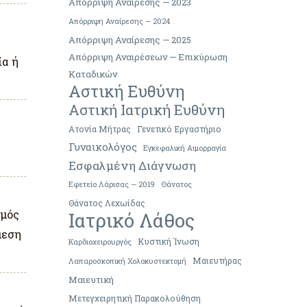
Απόρριψη Αναίρεσης — 2023
Απόρριψη Αναίρεσης — 2024
Απόρριψη Αναίρεσης — 2025
Απόρριψη Αναιρέσεων — Επικύρωση
ία ή
Καταδικών
Αστική Ευθύνη
Αστική Ιατρική Ευθύνη
Ατονία Μήτρας
Γενετικό Εργαστήριο
Γυναικολόγος
Εγκεφαλική Αιμορραγία
Εσφαλμένη Διάγνωση
Εφετείο Λάρισας — 2019
Θάνατος
Θάνατος Λεχωίδας
σμός
Ιατρικό Λάθος
μεση
Κυστική Ίνωση
Καρδιοχειρουργός
Μαιευτήρας
Λαπαροσκοπική Χολοκυστεκτομή
Μαιευτική
Μετεγχειρητική Παρακολούθηση