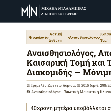
Αστική
Καισα
Νομολογία
·
·
Αναισθησιολόγος
·
Ευθύνη
Τομή
Αναισθησιολόγος, Α
Καισαρική Τομή και
Διακομιδής — Μόνιμ
⚖ Τριμελές Εφετείο Λάρισας
📅 2015 (αριθ. 298/2
🏥 Αναισθησιολόγος · Ιδιωτική Μαιευτική Κλινι
40χρονη μητέρα υποβάλλεται σ