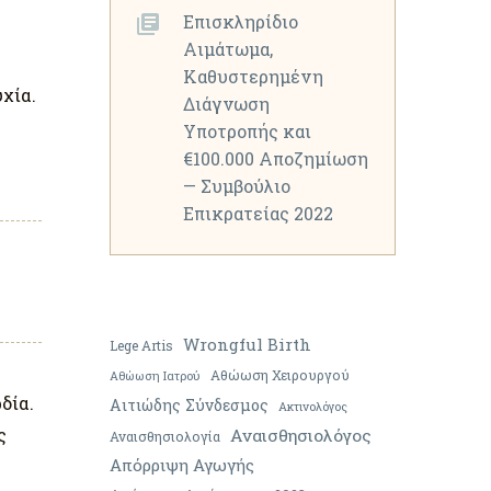
Επισκληρίδιο
Αιμάτωμα,
Καθυστερημένη
χία.
Διάγνωση
Υποτροπής και
€100.000 Αποζημίωση
— Συμβούλιο
Επικρατείας 2022
Wrongful Birth
Lege Artis
Αθώωση Χειρουργού
Αθώωση Ιατρού
δία.
Αιτιώδης Σύνδεσμος
Ακτινολόγος
ς
Αναισθησιολόγος
Αναισθησιολογία
Απόρριψη Αγωγής