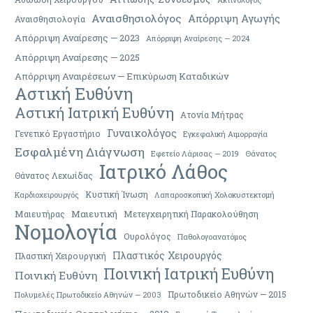
Αναισθησιολόγος
Απόρριψη Αγωγής
Αναισθησιολογία
Απόρριψη Αναίρεσης — 2023
Απόρριψη Αναίρεσης — 2024
Απόρριψη Αναίρεσης — 2025
Απόρριψη Αναιρέσεων — Επικύρωση Καταδικών
Αστική Ευθύνη
Αστική Ιατρική Ευθύνη
Ατονία Μήτρας
Γυναικολόγος
Γενετικό Εργαστήριο
Εγκεφαλική Αιμορραγία
Εσφαλμένη Διάγνωση
Εφετείο Λάρισας — 2019
Θάνατος
Ιατρικό Λάθος
Θάνατος Λεχωίδας
Κυστική Ίνωση
Καρδιοχειρουργός
Λαπαροσκοπική Χολοκυστεκτομή
Μαιευτική
Μαιευτήρας
Μετεγχειρητική Παρακολούθηση
Νομολογία
Ουρολόγος
Παθολογοανατόμος
Πλαστικός Χειρουργός
Πλαστική Χειρουργική
Ποινική Ιατρική Ευθύνη
Ποινική Ευθύνη
Πρωτοδικείο Αθηνών — 2015
Πολυμελές Πρωτοδικείο Αθηνών — 2003