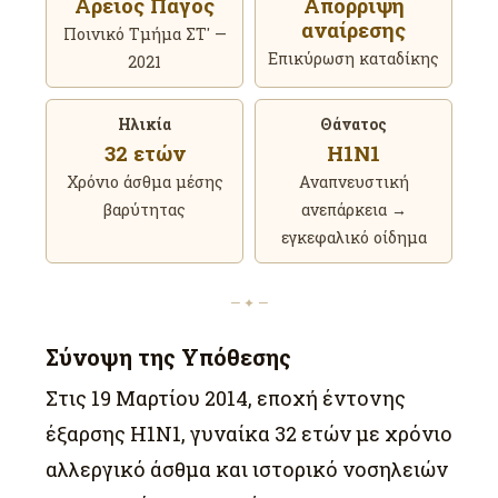
Άρειος Πάγος
Απόρριψη
αναίρεσης
Ποινικό Τμήμα ΣΤ′ —
Επικύρωση καταδίκης
2021
Ηλικία
Θάνατος
32 ετών
H1N1
Χρόνιο άσθμα μέσης
Αναπνευστική
βαρύτητας
ανεπάρκεια →
εγκεφαλικό οίδημα
— ✦ —
Σύνοψη της Υπόθεσης
Στις 19 Μαρτίου 2014, εποχή έντονης
έξαρσης H1N1, γυναίκα 32 ετών με χρόνιο
αλλεργικό άσθμα και ιστορικό νοσηλειών