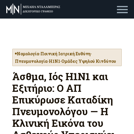
Primary Menu
Νομολογία
·
Ποινική Ιατρική Ευθύνη
·
Πνευμονολογία
·
H1N1
·
Ομάδες Υψηλού Κινδύνου
Άσθμα, Ιός H1N1 και
Εξιτήριο: Ο ΑΠ
Επικύρωσε Καταδίκη
Πνευμονολόγου — Η
Κλινική Εικόνα του