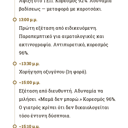
Άφιξη στο ΤΕΠ. Κορεσμός 92%. Αδυναμία
βαδίσεως — μεταφορά με καροτσάκι.
13:00 μ.μ.
Πρώτη εξέταση από ειδικευόμενη.
Παραπεμπτικό για αιματολογικές και
ακτινογραφία. Αντιπυρετικό, κορεσμός
96%.
~13:30 μ.μ.
Χορήγηση οξυγόνου (1η φορά).
~15:00 μ.μ.
Εξέταση από διευθυντή. Αδυναμία να
μιλήσει. «Μαμά δεν μπορώ.» Κορεσμός 96%.
Ο γιατρός κρίνει ότι δεν δικαιολογείται
τόσο έντονη δύσπνοια.
~15:10 μ.μ.